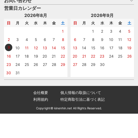
お問い合わせ
名入れについて
はじめての記念品選び
のし
営業日カレンダー
商品選びを相談する
記念品工房の使い方
包装
名入れについて相談する
2026年8月
2026年9月
メッセージカード
カタログを請求する
日
月
火
水
木
金
土
日
月
火
水
木
金
土
紙袋
問い合わせる
1
1
2
3
4
5
2
3
4
5
6
7
8
6
7
8
9
10
11
12
9
10
11
12
13
14
15
13
14
15
16
17
18
19
16
17
18
19
20
21
22
20
21
22
23
24
25
26
23
24
25
26
27
28
29
27
28
29
30
30
31
会社概要
個人情報の取扱について
利用規約
特定商取引法に基づく表記
Copyright© kinenhin.net All Rights Reserved.