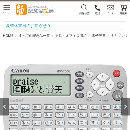
メニュー
商品検索
電話
メール
見積り
夏季休業日のお知らせ
HOME
すべての記念品一覧
文具・オフィス用品
電子辞書
キヤノン 電子辞