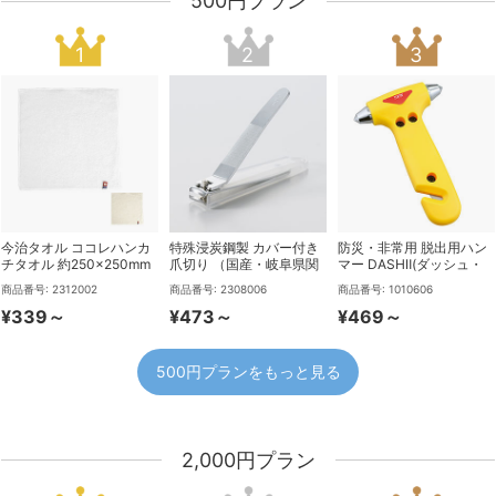
500円プラン
今治タオル ココレハンカ
特殊浸炭鋼製 カバー付き
防災・非常用 脱出用ハン
チタオル 約250×250mm
爪切り （国産・岐阜県関
マー DASHⅡ(ダッシュ・
市）
ツー)
商品番号: 2312002
商品番号: 2308006
商品番号: 1010606
¥339～
¥473～
¥469～
500円プランをもっと見る
2,000円プラン