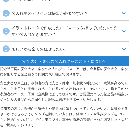
す。標準数量内のご注文は各商品ページにて割引価格をご確認いただけ
ます。また、標準数量以上（大ロット）でのご注文については特別価格
名入れは商品によって最適な方法（パッド印刷・シルク印刷・レーザー
名入れ用のデザインは提出が必要ですか？
でご提案させていただきますので、お気軽にお問い合わせください。
彫刻・箔押し・インクジェット等）が異なるため、名入れ代についても
各商品ページをご確認ください。
お客様ご希望の名入れ内容をヒアリングの上、弊社デザイナーがレイア
イラストレータで作成したロゴマークを持っていないので
ウト校正の案を作成し、提出させていただきます。（無料）
すが名入れできますか？
弊社デザイナーが画像をトレースして作成いたします。出来る限り高解
忙しいから全てお任せしたい。
像度の画像をご準備ください。なお、トレース作業が発生するためレイ
アウト校正の作成に少々お時間をいただきます。
はい、お任せ下さい！記念品工房では業種・規模を問わず様々な企業様
安全大会・集会の名入れグッズストアについて
から記念品をご依頼をいただいております。ご希望の条件（数量・予
記念品工房の安全大会・集会の名入れグッズストアでは、企業様の安全大会・集会
算・納期等）をお伝えいただきましたら、商品提案から納品まで一貫し
にお配りする記念品を専門的に取り揃えております。
てご対応させていただきます。
安全大会や集会は、参加者の方に安全・健康・無事故を呼びかけ、意識を高めても
らうことを目的に開催されることが多いかと思われます。その中でも、贈る目的や
参加者のニーズ、予算は企業様によって様々です。ご要望にそった記念品を幅広い
ジャンルの商品からご紹介し、記念品選びをサポートいたします。
参加者の方に、普段から安全面や健康面に気をつかってもらいたいと、意識をする
きっかけとなるようなグッズを贈りたい方には、健康グッズや防災グッズをご紹
介。体温計や万歩計、ダイナモラジオ、軍手や簡易の寝袋が入った防災セットなど
をご提案しております。