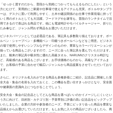
「せっかく渡すのだから、普段から気軽につかってもらえるものにしたい」という
方にむけて、実用的にご家庭や仕事場で使えるアイテムも充実。ボトルやタンブラ
ーは、デスクに置いて利用しやすく、土木や建設関係のお仕事で作業現場に持って
いく用のボトルとしても大活躍。フードマグやお箸等も、普段のランチタイムで活
用できるので喜ばれる商品です。他にも電波時計やモバイルチャージャー、折りた
たみ傘など、ジャンル問わず商品をお選びいただけます。
ビジネスパーソンとしては必需品である、筆記具も多数取り揃えております。ボー
ルペン・シャープペン・多機能ペン・印鑑つきボールペンなどをご用意。ビジネス
の場で使用しやすいシンプルなデザインのものや、豊富なカラーバリエーションが
揃っている商品もございますので、ニーズに合った筆記具を選んでいただけます。
また、舶来の筆記具や吸水性に優れた高級タオル、NARUMIのクリスタル時計な
ど、高級感のある商品もございます。お手頃価格のものから、高級なアイテムま
で、お客様の予算に合わせて幅広いジャンルから商品提案をさせていただいており
ます。
さらに、オリジナル名入れができる商品も多種多様にご紹介。記念品に開催した安
全大会・集会の名前を入れておくと、この機会を思い出すきっかけとなり、安全面
や健康面の意識向上につながることでしょう。
安全大会・集会の記念品としてどんな商品を選べばいいのかイメージしにくいとい
う方に向けて、目的別・カテゴリ別・予算帯別に評価の高い記念品をピックアップ
いたしました。企業の方針や参加者のニーズ、予算にピッタリ合った商品を豊富な
品揃えからお選びしていただけます。もしお気に入りの商品がございましたら、商