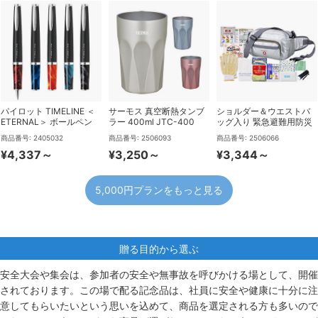
パイロット TIMELINE ＜
サーモス 真空断熱タンブ
ショルダー＆ウエストバ
ETERNAL＞ ボールペン
ラー 400ml JTC-400
ッグ入り 緊急避難用防災
（0.7mm）BTL-5SR
セット 12点
商品番号: 2405032
商品番号: 2506093
商品番号: 2506066
¥4,337～
¥3,250～
¥3,344～
5,000円プランをもっと見る
贈る目的から選ぶ
安全大会や集会は、参加者の安全や無事故を呼びかける場として、開催
されております。この場で配る記念品は、社員に安全や健康に十分に注
意してもらいたいという思いを込めて、商品を選定される方も多いので