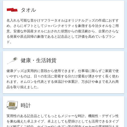
タオル
名入れも可能な首かけマフラータオルはオリジナルグッズの作成におすす
め。さらにギフトとしてジャパンクオリティを象徴する今治タオルをご用
意。安価な外国産タオルにおされた状態からの復活劇から、企業のさらな
る発展や原点回帰の象徴であると記念品として評価を高めているブラン
ド。
健康・生活雑貨
健康グッズは実用的に普段から使用できます。仕事場に限らずご家庭で使
いやすいものは、日々の生活に密着する分だけ愛着が湧きやすく長く使わ
れます。オムロンを代表とする体温計や体重計、万歩計や傘まで名入れ商
品を取り揃えました。
時計
実用性のある記念品としてもっともメジャーな時計。機能性・デザイン性
を兼ね備えた卓上タイプ、卓上としても壁掛けとしても活用できるタイプ
など幅広くご紹介。セイコーやシチズン等の国内メーカーの電波時計も大