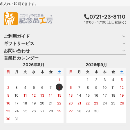
名入れ・印刷できます。
0721-23-8110
10:00 - 17:00(土日祝除く)
ご利用ガイド
ギフトサービス
お買い物ガイド
よくある質問
お問い合わせ
名入れについて
はじめての記念品選び
のし
営業日カレンダー
商品選びを相談する
記念品工房の使い方
包装
名入れについて相談する
2026年8月
2026年9月
メッセージカード
カタログを請求する
日
月
火
水
木
金
土
日
月
火
水
木
金
土
紙袋
問い合わせる
1
1
2
3
4
5
8
2
3
4
5
6
7
6
7
8
9
10
11
12
9
10
11
12
13
14
15
13
14
15
16
17
18
19
16
17
18
19
20
21
22
20
21
22
23
24
25
26
23
24
25
26
27
28
29
27
28
29
30
30
31