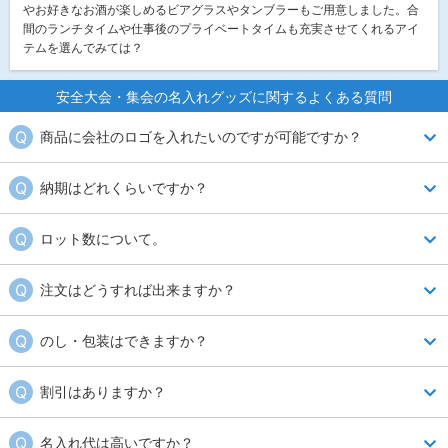
やお好きなお酒が楽しめるビアグラスやタンブラーもご用意しました。合
間のランチタイムや仕事後のプライベートタイムも充実させてくれるアイ
テムを選んでみては？
安全大会・集会の名入れグッズに関するよくある質問
商品に会社のロゴを入れたいのですが可能ですか？
はい、可能です。ロゴマークに限らず、イラストなどもデータをご支給
納期はどれくらいですか？
いただければ対応いたします。データ形式については、Illustratorのア
ウトライン化されたデータ、または高解像度の画像をご準備ください。
名入れをする場合、校正（デザインやレイアウト）の打ち合わせもある
ロット数について。
ため、少なくとも1ヶ月は余裕をもってご検討ください。商品によって
納期は異なってまいりますので、各商品の納期欄にてご確認ください。
記念品に名入れをする場合には、最低ロット数が定められています。各
注文はどうすれば出来ますか？
なお、お急ぎ納品をご希望の場合は、名入れ工場の混み具合等により標
商品ページにてご確認ください。また記念品工房では、ご注文いただく
準納期を短縮する事が可能な場合もあります。スタッフまでお問い合わ
数量によって割引価格が変動いたします。具体的な割引価格は、各商品
ご注文は、各商品ページにあるご注文フォーム、またはFAXで承ってお
せください。
のし・包装はできますか？
ページにてご確認いただけます。
ります。
正式注文の前に見積書等が必要な場合は、各商品ページの「在庫確認・
記念品工房では専任の自社スタッフがのし・包装を行っております。そ
割引はありますか？
見積依頼する」ボタンをクリックし、お見積もりフォームからご依頼い
の他、メッセージカードの添付や持ち帰り用袋もご対応させていただき
ただくか、お電話で弊社スタッフまでお問い合わせください。
ます。それぞれの単価は各商品ページにて事前にご確認いただけます。
記念品工房では、ご注文いただく数量によって割引価格が変動いたしま
名入れ代は高いですか？