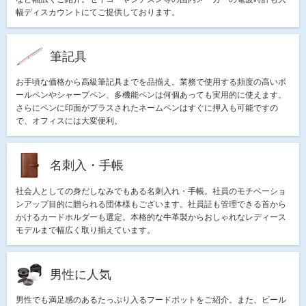
幅ディスカウントにてご提供しております。
筆記具
お手頃な価格から高級筆記具までを品揃え。業務で使用する頻度の高いボ
ールペンやシャープペン、多機能ペンは何個あっても実用的に使えます。
さらにペンに印面がプラスされたネームペンはすぐに押入も可能ですの
で、オフィスには大変便利。
名刺入・手帳
社会人としての身だしなみでもある名刺入れ・手帳。社員のモチベーショ
ンアップ目的に贈られる団体様もございます。社員証も管理できる首から
かけるカードホルダーも選定。本格的な牛革製からおしゃれなレディース
モデルまで幅広く取り揃えています。
男性に人気
男性でも満足感のあるたっぷり入るフードポットをご紹介。また、ビール