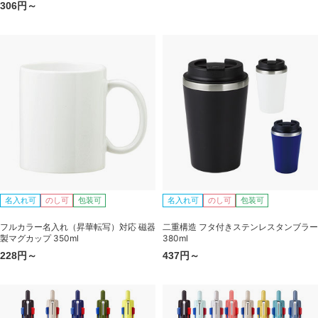
306円～
名入れ可
のし可
包装可
名入れ可
のし可
包装可
フルカラー名入れ（昇華転写）対応 磁器
二重構造 フタ付きステンレスタンブラー
製マグカップ 350ml
380ml
228円～
437円～