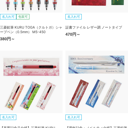
名入れ可
包装可
名入れ可
三菱鉛筆 KURU TOGA（クルトガ）シャ
証書ファイル レザー調 ノートタイプ
ープペン（0.5mm） M5-450
470円～
380円～
名入れ可
名入れ可
【卒業記念品台紙】三菱鉛筆 KURU
【周年記念・ノベルティ台紙】三菱鉛筆