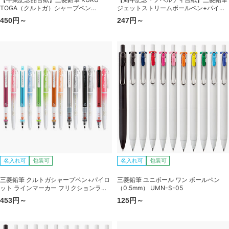
TOGA（クルトガ）シャープペン
ジェットストリームボールペン+パイロ
（0.5mm） M5-450
ット ラインマーカー フリクションライ
450円～
247円～
ト
名入れ可
包装可
名入れ可
包装可
三菱鉛筆 クルトガシャープペン+パイロ
三菱鉛筆 ユニボール ワン ボールペン
ット ラインマーカー フリクションライ
（0.5mm） UMN-S-05
ト
453円～
125円～