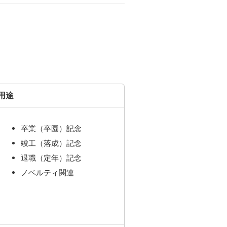
用途
卒業（卒園）記念
竣工（落成）記念
退職（定年）記念
ノベルティ関連