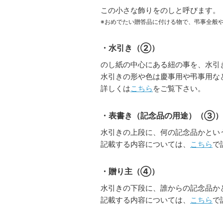
この小さな飾りをのしと呼びます。
※おめでたい贈答品に付ける物で、弔事全般
・水引き（②）
のし紙の中心にある紐の事を、水引き
水引きの形や色は慶事用や弔事用な
詳しくは
こちら
をご覧下さい。
・表書き（記念品の用途）（③）
水引きの上段に、何の記念品かとい
記載する内容については、
こちら
で
・贈り主（④）
水引きの下段に、誰からの記念品か
記載する内容については、
こちら
で