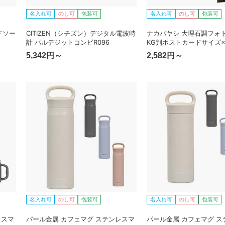
名入れ可
のし可
包装可
名入れ可
のし可
包装可
ドソー
CITIZEN（シチズン）デジタル電波時
ナカバヤシ 大理石調フォ
計 パルデジットコンビR096
KG判ポストカードサイズ×
き）
5,342円～
2,582円～
名入れ可
のし可
包装可
名入れ可
のし可
包装可
レスマ
パール金属 カフェマグ ステンレスマ
パール金属 カフェマグ ス