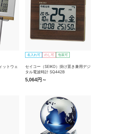
名入れ可
のし可
包装可
ィットウェ
セイコー（SEIKO）掛け置き兼用デジ
タル電波時計 SQ442B
5,064円～