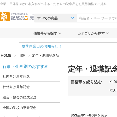
企業・団体様向けに名入れが出来るこだわりの記念品をお買得価格でご提案
価格帯から探す
カテゴリから探す
夏季休業日のお知らせ
HOME
用途
定年・退職記念品
行事・企画別のおすすめ
定年・退職記
社内向け周年記念
価格帯を絞り込む
1,
社外向け周年記念
2,
組合・協会の結成記念
全国の学校の卒業記念
853
品中
1
〜
80
件を表示