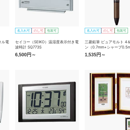
名入れ可
のし可
包装可
名入れ可
のし可
包装可
タル電
セイコー（SEIKO）温湿度表示付き電
三菱鉛筆 ピュアモルト 4＆
波時計 SQ773S
ン（0.7mm+シャープ0.5
MSXE5-2005-07
6,500円～
1,535円～