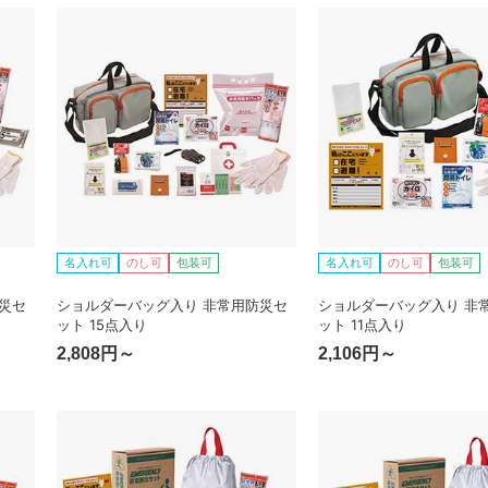
名入れ可
のし可
包装可
名入れ可
のし可
包装可
災セ
ショルダーバッグ入り 非常用防災セ
ショルダーバッグ入り 非
ット 15点入り
ット 11点入り
2,808円～
2,106円～