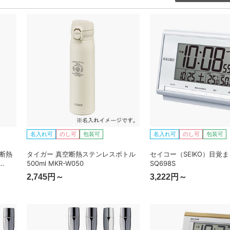
名入れ可
のし可
包装可
名入れ可
のし可
包装可
断熱
タイガー 真空断熱ステンレスボトル
セイコー（SEIKO）目覚
500ml MKR-W050
SQ698S
2,745円～
3,222円～