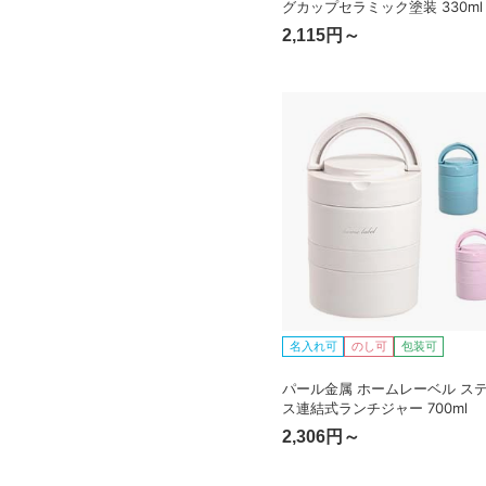
グカップセラミック塗装 330ml
2,115円～
名入れ可
のし可
包装可
パール金属 ホームレーベル ス
ス連結式ランチジャー 700ml
2,306円～