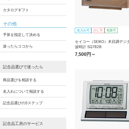
カタログギフト
その他
名入れ可
のし可
包装可
予算を指定して決める
セイコー（SEIKO）木目調デジ
迷ったらココから
波時計 SQ782B
7,500円～
記念品選びで迷ったら
商品選びを相談する
名入れについて相談する
記念品選びの5ステップ
記念品工房のサービス