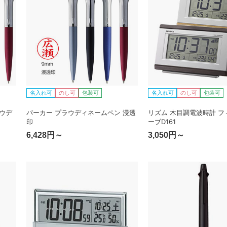
名入れ可
のし可
包装可
名入れ可
のし可
包装可
ウデ
パーカー プラウディネームペン 浸透
リズム 木目調電波時計 フ
印
ーブD161
6,428円～
3,050円～