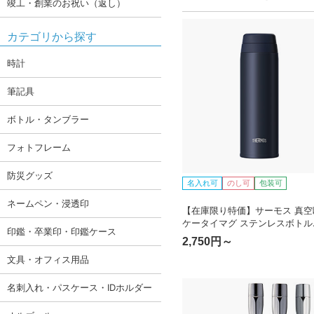
竣工・創業のお祝い（返し）
カテゴリから探す
時計
筆記具
ボトル・タンブラー
フォトフレーム
防災グッズ
名入れ可
のし可
包装可
ネームペン・浸透印
【在庫限り特価】サーモス 真空
ケータイマグ ステンレスボトル
印鑑・卒業印・印鑑ケース
350ml JOR-350-DNVY
2,750円～
文具・オフィス用品
名刺入れ・パスケース・IDホルダー