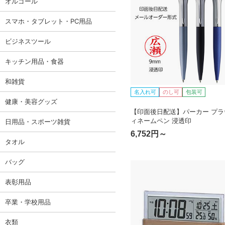
オルゴール
スマホ・タブレット・PC用品
ビジネスツール
キッチン用品・食器
和雑貨
名入れ可
のし可
包装可
健康・美容グッズ
【印面後日配送】パーカー プラ
ィネームペン 浸透印
日用品・スポーツ雑貨
6,752円～
タオル
バッグ
表彰用品
卒業・学校用品
衣類