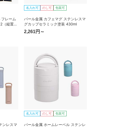
名入れ可
のし可
包装可
トフレーム
パール金属 カフェマグ ステンレスマ
2（縦置
グカップセラミック塗装 430ml
2,261円～
名入れ可
のし可
包装可
テンレスマ
パール金属 ホームレーベル ステンレ