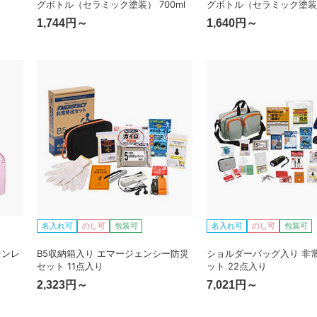
グボトル（セラミック塗装） 700ml
グボトル（セラミック塗装） 
1,744円～
1,640円～
名入れ可
のし可
包装可
名入れ可
のし可
包装可
テンレ
B5収納箱入り エマージェンシー防災
ショルダーバッグ入り 非
セット 11点入り
ット 22点入り
2,323円～
7,021円～