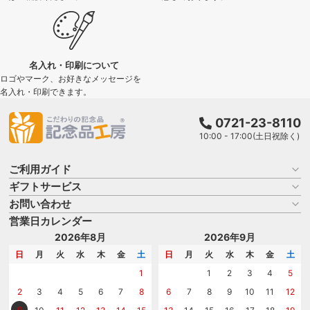
名入れ・印刷について
ロゴやマーク、お好きなメッセージを
名入れ・印刷できます。
0721-23-8110
10:00 - 17:00(土日祝除く)
ご利用ガイド
ギフトサービス
お買い物ガイド
よくある質問
お問い合わせ
名入れについて
はじめての記念品選び
のし
営業日カレンダー
商品選びを相談する
記念品工房の使い方
包装
名入れについて相談する
2026年8月
2026年9月
メッセージカード
カタログを請求する
日
月
火
水
木
金
土
日
月
火
水
木
金
土
紙袋
問い合わせる
1
1
2
3
4
5
2
3
4
5
6
7
8
6
7
8
9
10
11
12
9