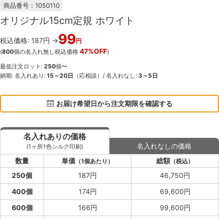
商品番号：1050110
オリジナル15cm定規 ホワイト
99
税込価格: 187円 →
円
47%OFF
(
800
個の名入れ無し税込価格
)
最低注文ロット:
250
個〜
納期: 名入れあり:
15～20日
（応相談）/ 名入れなし:
3～5日
お届け希望日から注文期限を確認する
名入れありの価格
名入れなしの価格
(1ヶ所1色シルク印刷)
数量
単価
総額
（1個あたり）
（税込）
250個
187円
46,750円
400個
174円
69,600円
600個
166円
99,600円