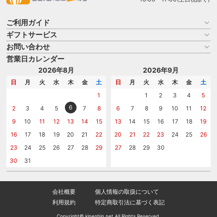
ご利用ガイド
ギフトサービス
お買い物ガイド
よくある質問
お問い合わせ
名入れについて
はじめての記念品選び
のし
営業日カレンダー
商品選びを相談する
記念品工房の使い方
包装
名入れについて相談する
2026年8月
2026年9月
メッセージカード
カタログを請求する
日
月
火
水
木
金
土
日
月
火
水
木
金
土
紙袋
問い合わせる
1
1
2
3
4
5
6
2
3
4
5
7
8
6
7
8
9
10
11
12
9
10
11
12
13
14
15
13
14
15
16
17
18
19
16
17
18
19
20
21
22
20
21
22
23
24
25
26
23
24
25
26
27
28
29
27
28
29
30
30
31
会社概要
個人情報の取扱について
利用規約
特定商取引法に基づく表記
Copyright© kinenhin.net All Rights Reserved.