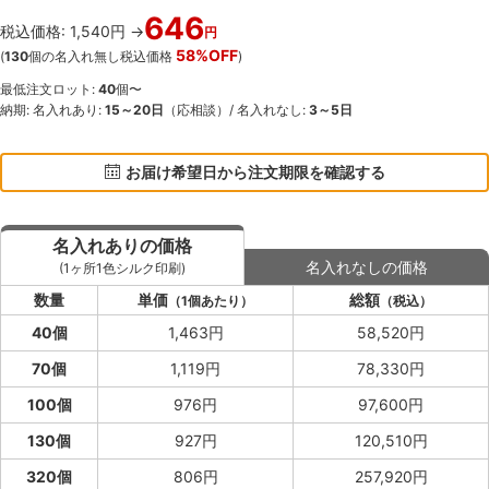
646
税込価格: 1,540円 →
円
58%OFF
(
130
個の名入れ無し税込価格
)
最低注文ロット:
40
個〜
納期: 名入れあり:
15～20日
（応相談）/ 名入れなし:
3～5日
お届け希望日から注文期限を確認する
名入れありの価格
名入れなしの価格
(1ヶ所1色シルク印刷)
数量
単価
総額
（1個あたり）
（税込）
40個
1,463円
58,520円
70個
1,119円
78,330円
100個
976円
97,600円
130個
927円
120,510円
320個
806円
257,920円