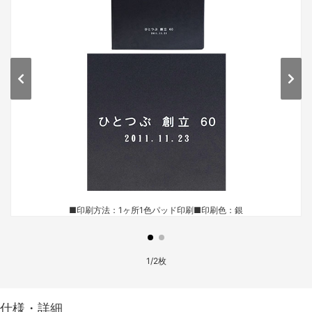
■印刷方法：1ヶ所1色パッド印刷
■印刷色：銀
1/2枚
仕様・詳細