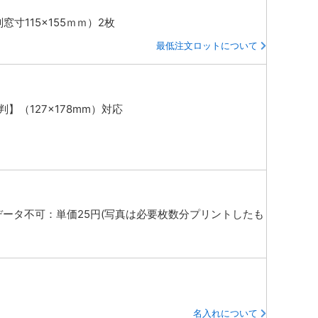
窓寸115×155ｍｍ）2枚
最低注文ロットについて
】（127×178mm）対応
データ不可：単価25円(写真は必要枚数分プリントしたも
名入れについて