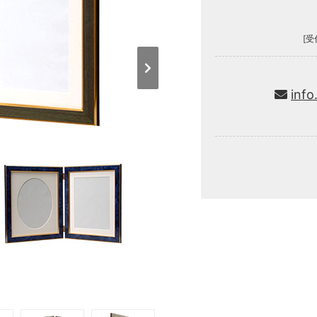
[受
info