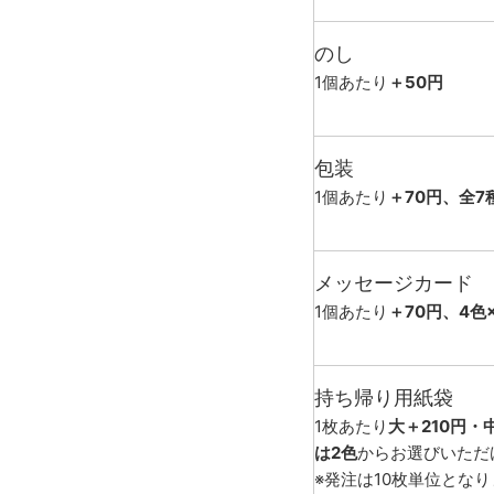
のし
1個あたり
＋50円
包装
1個あたり
＋70円、全7
メッセージカード
1個あたり
＋70円、4色
持ち帰り用紙袋
1枚あたり
大＋210円・
は2色
からお選びいただ
※発注は10枚単位とな