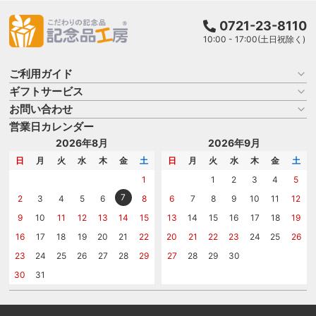
0721-23-8110
10:00 - 17:00(土日祝除く)
ご利用ガイド
ギフトサービス
お買い物ガイド
よくある質問
お問い合わせ
名入れについて
はじめての記念品選び
のし
営業日カレンダー
商品選びを相談する
記念品工房の使い方
包装
名入れについて相談する
2026年8月
2026年9月
メッセージカード
カタログを請求する
日
月
火
水
木
金
土
日
月
火
水
木
金
土
紙袋
問い合わせる
1
1
2
3
4
5
7
2
3
4
5
6
8
6
7
8
9
10
11
12
9
10
11
12
13
14
15
13
14
15
16
17
18
19
16
17
18
19
20
21
22
20
21
22
23
24
25
26
23
24
25
26
27
28
29
27
28
29
30
30
31