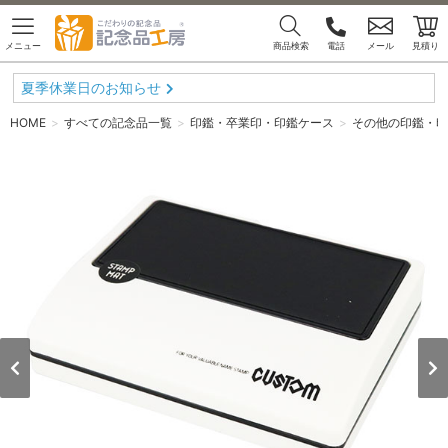
メニュー
商品検索
電話
メール
見積り
夏季休業日のお知らせ
HOME
すべての記念品一覧
印鑑・卒業印・印鑑ケース
その他の印鑑・印