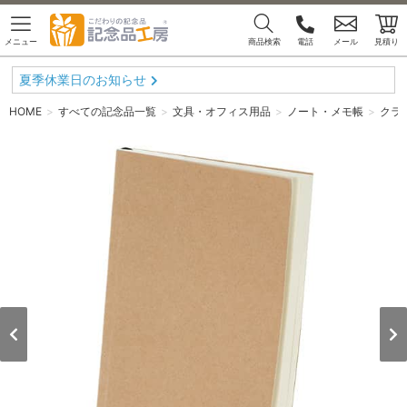
メニュー
商品検索
電話
メール
見積り
夏季休業日のお知らせ
HOME
すべての記念品一覧
文具・オフィス用品
ノート・メモ帳
クラ