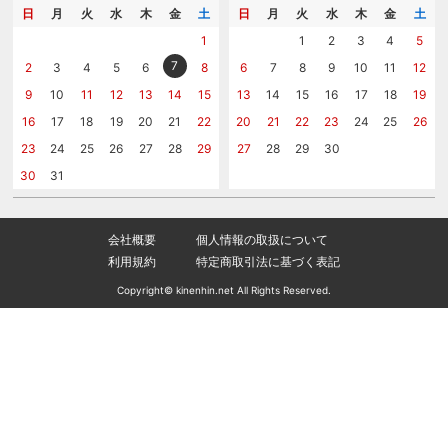
メッセージカード
カタログを請求する
日
月
火
水
木
金
土
日
月
火
水
木
金
土
紙袋
問い合わせる
1
1
2
3
4
5
7
2
3
4
5
6
8
6
7
8
9
10
11
12
9
10
11
12
13
14
15
13
14
15
16
17
18
19
16
17
18
19
20
21
22
20
21
22
23
24
25
26
23
24
25
26
27
28
29
27
28
29
30
30
31
会社概要
個人情報の取扱について
利用規約
特定商取引法に基づく表記
Copyright© kinenhin.net All Rights Reserved.