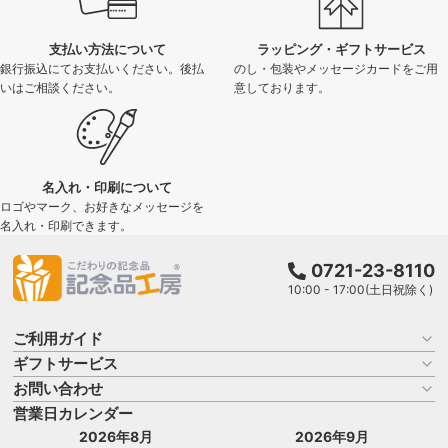
支払い方法について
ラッピング・ギフトサービス
銀行振込にてお支払いください。後払
のし・包装やメッセージカードをご用
いはご相談ください。
意しております。
名入れ・印刷について
ロゴやマーク、お好きなメッセージを
名入れ・印刷できます。
0721-23-8110
10:00 - 17:00(土日祝除く)
ご利用ガイド
ギフトサービス
お買い物ガイド
よくある質問
お問い合わせ
名入れについて
はじめての記念品選び
のし
営業日カレンダー
商品選びを相談する
記念品工房の使い方
包装
名入れについて相談する
2026年8月
2026年9月