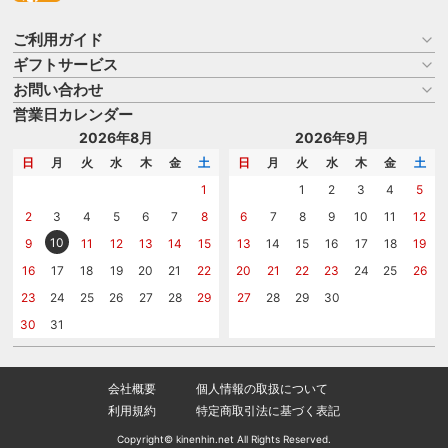
ご利用ガイド
ギフトサービス
お買い物ガイド
よくある質問
お問い合わせ
名入れについて
はじめての記念品選び
のし
営業日カレンダー
商品選びを相談する
記念品工房の使い方
包装
名入れについて相談する
2026年8月
2026年9月
メッセージカード
カタログを請求する
日
月
火
水
木
金
土
日
月
火
水
木
金
土
紙袋
問い合わせる
1
1
2
3
4
5
2
3
4
5
6
7
8
6
7
8
9
10
11
12
10
9
11
12
13
14
15
13
14
15
16
17
18
19
16
17
18
19
20
21
22
20
21
22
23
24
25
26
23
24
25
26
27
28
29
27
28
29
30
30
31
会社概要
個人情報の取扱について
利用規約
特定商取引法に基づく表記
Copyright© kinenhin.net All Rights Reserved.