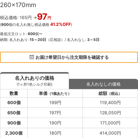
260×170mm
97
税込価格: 165円 →
円
41.2%OFF
(
900
個の名入れ無し税込価格
)
最低注文ロット:
600
個〜
納期: 名入れあり:
15～20日
（応相談）/ 名入れなし:
3～5日
お届け希望日から注文期限を確認する
名入れありの価格
名入れなしの価格
(1ヶ所1色シルク印刷)
数量
単価
総額
（1個あたり）
（税込）
600個
199円
119,400円
650個
197円
128,050円
900個
190円
171,000円
2,300個
180円
414,000円