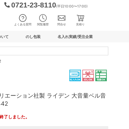
0721-23-8110
(平日10:00〜17:00)
よくある質問
閲覧履歴
問合せ
見積り
ついて
のし包装
名入れ実績/受注企業
2
リエーション社製 ライデン 大音量ベル音
42
終了しました。