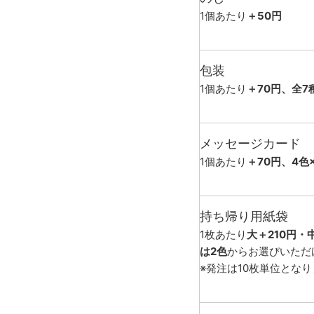
1個あたり
＋50円
包装
1個あたり
＋70円、全7
メッセージカード
1個あたり
＋70円、4色
持ち帰り用紙袋
1枚あたり
大＋210円・
は2色
からお選びいただ
※発注は10枚単位とな