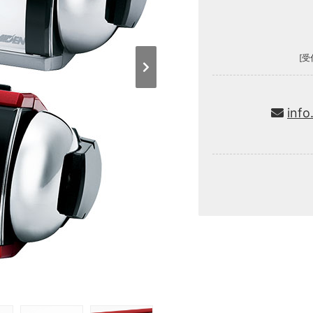
[受
info