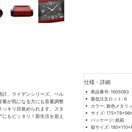
仕様・詳細
商品番号: 1605083
時計、ライデンシリーズ。ベル
最低注文ロット: 6
音量が気になる方にも音量調整
カラー: 銀色メタリ
スッキリ目覚められます。スタ
サイズ: 175×78×96
アにもピッタリ！新生活を迎え
パッケージ: 紙箱
箱サイズ: 180×110×