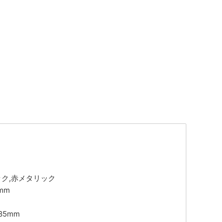
ック,赤メタリック
mm
85mm