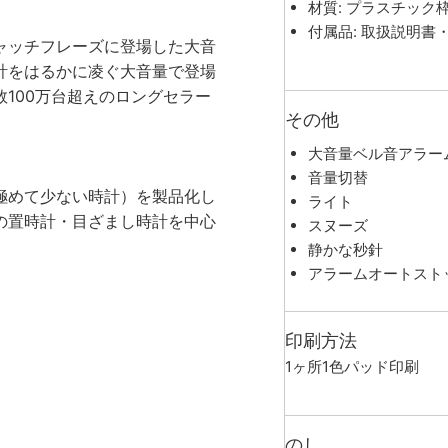
材質: プラスチック
付属品: 取扱説明書
ャッチフレーズに登場した大音
計をはるかに凌ぐ大音量で登場
100万台超えのロングセラー
その他
大音量ベル音アラー
音量切替
極めて少ない時計）を製品化し
ライト
の置時計・目ざまし時計を中心
スヌーズ
静かな秒針
アラームオートスト
印刷方法
1ヶ所1色パッド印刷
のし