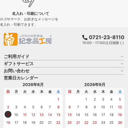
名入れ・印刷について
ロゴやマーク、お好きなメッセージを
名入れ・印刷できます。
0721-23-8110
10:00 - 17:00(土日祝除く)
ご利用ガイド
ギフトサービス
お買い物ガイド
よくある質問
お問い合わせ
名入れについて
はじめての記念品選び
のし
営業日カレンダー
商品選びを相談する
記念品工房の使い方
包装
名入れについて相談する
2026年8月
2026年9月
メッセージカード
カタログを請求する
日
月
火
水
木
金
土
日
月
火
水
木
金
土
紙袋
問い合わせる
1
1
2
3
4
5
2
3
4
5
6
7
8
6
7
8
9
10
11
12
9
10
11
12
13
14
15
13
14
15
16
17
18
19
16
17
18
19
20
21
22
20
21
22
23
24
25
26