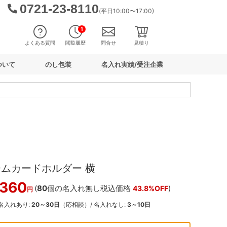
0721-23-8110
(平日10:00〜17:00)
1
よくある質問
閲覧履歴
問合せ
見積り
ついて
のし包装
名入れ実績/受注企業
ームカードホルダー 横
,360
(
80
個の名入れ無し税込価格
)
43.8%OFF
円
 名入れあり:
20～30日
（応相談）/ 名入れなし:
3～10日