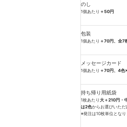
のし
1個あたり
＋50円
包装
1個あたり
＋70円、全7
メッセージカード
1個あたり
＋70円、4色
持ち帰り用紙袋
1枚あたり
大＋210円・
は2色
からお選びいただ
※発注は10枚単位とな