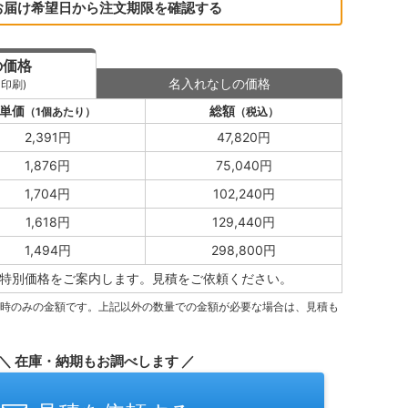
お届け希望日から注文期限を確認する
の価格
名入れなしの価格
印刷)
単価
総額
（1個あたり）
（税込）
2,391円
47,820円
1,876円
75,040円
1,704円
102,240円
1,618円
129,440円
1,494円
298,800円
特別価格をご案内します。
見積をご依頼ください。
量時のみの金額です。上記以外の数量での金額が必要な場合は、見積も
＼ 在庫・納期もお調べします ／