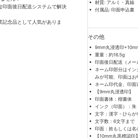
材質: アルミ・真鍮
は印面後日配送システムで解決
付属品: 印面申込書
業記念品として人気がありま
その他
9mm丸浸透印+10
重量：約16.5g
印面後日配送（メー
ネーム印部分はイン
みが可能、印面はお
ネーム印代金、印面
【9mm丸浸透印】
印面書体：楷書体
インク（印面）：朱
文字：漢字・ひらが
文字数：6文字まで
印面：姓もしくは名
【10mm丸黒檀認印