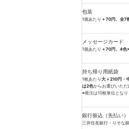
包装
1個あたり
＋70円、全7
メッセージカード
1個あたり
＋70円、4色
持ち帰り用紙袋
1枚あたり
大＋210円・
は2色
からお選びいただ
※発注は10枚単位とな
銀行振込（先払い）
三井住友銀行・りそな