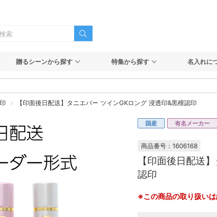
贈るシーンから探す
特集から探す
名入れに
印
【印面後日配送】タニエバー ツインGKロング 浸透印&黒檀認印
国産
有名メーカー
商品番号：1606168
【印面後日配送】
認印
※この商品の取り扱いは