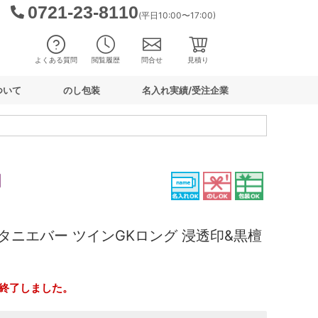
0721-23-8110
(平日10:00〜17:00)
よくある質問
閲覧履歴
問合せ
見積り
ついて
のし包装
名入れ実績/受注企業
タニエバー ツインGKロング 浸透印&黒檀
終了しました。