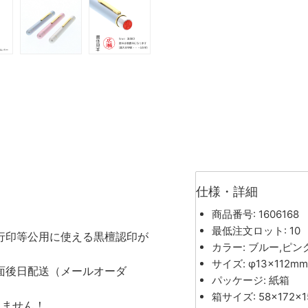
仕様・詳細
商品番号: 1606168
。
最低注文ロット: 10
行印等公用に使える黒檀認印が
カラー: ブルー,ピン
サイズ: φ13×112mm
面後日配送（メールオーダ
パッケージ: 紙箱
箱サイズ: 58×172×
りません！