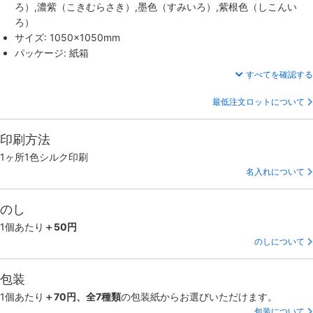
ろ）,濃紫（こきむらさき）,墨色（すみいろ）,紫根色（しこんい
ろ）
サイズ: 1050×1050mm
パッケージ: 紙箱
すべてを確認する
最低注文ロットについて
印刷方法
1ヶ所1色シルク印刷
名入れについて
のし
1個あたり
＋50円
のしについて
包装
1個あたり
＋70円、全7種類
の包装紙からお選びいただけます。
包装について