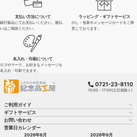
支払い方法について
ラッピング・ギフトサービス
銀行振込にてお支払いください。後払
のし・包装やメッセージカードをご用
いはご相談ください。
意しております。
名入れ・印刷について
ロゴやマーク、お好きなメッセージを
名入れ・印刷できます。
0721-23-8110
10:00 - 17:00(土日祝除く)
ご利用ガイド
ギフトサービス
お買い物ガイド
よくある質問
お問い合わせ
名入れについて
はじめての記念品選び
のし
営業日カレンダー
商品選びを相談する
記念品工房の使い方
包装
名入れについて相談する
2026年8月
2026年9月