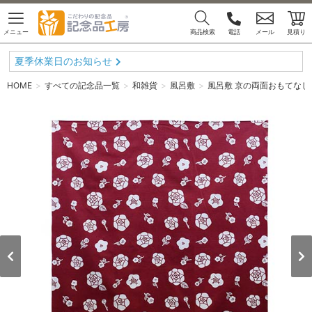
メニュー
商品検索
電話
メール
見積り
夏季休業日のお知らせ
HOME
すべての記念品一覧
和雑貨
風呂敷
風呂敷 京の両面おもてなし 三