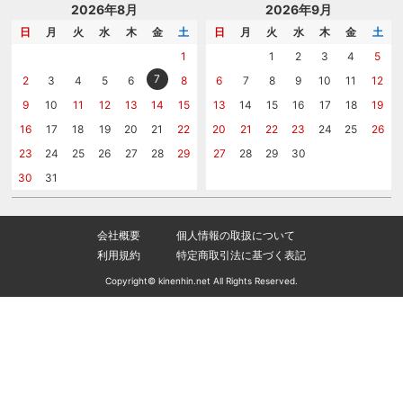
記念品工房の使い方
包装
名入れについて相談する
2026年8月
2026年9月
メッセージカード
カタログを請求する
日
月
火
水
木
金
土
日
月
火
水
木
金
土
紙袋
問い合わせる
1
1
2
3
4
5
7
2
3
4
5
6
8
6
7
8
9
10
11
12
9
10
11
12
13
14
15
13
14
15
16
17
18
19
16
17
18
19
20
21
22
20
21
22
23
24
25
26
23
24
25
26
27
28
29
27
28
29
30
30
31
会社概要
個人情報の取扱について
利用規約
特定商取引法に基づく表記
Copyright© kinenhin.net All Rights Reserved.