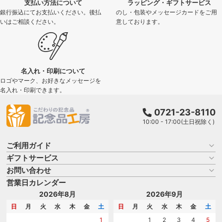
支払い方法について
ラッピング・ギフトサービス
銀行振込にてお支払いください。後払
のし・包装やメッセージカードをご用
いはご相談ください。
意しております。
名入れ・印刷について
ロゴやマーク、お好きなメッセージを
名入れ・印刷できます。
0721-23-8110
10:00 - 17:00(土日祝除く)
ご利用ガイド
ギフトサービス
お買い物ガイド
よくある質問
お問い合わせ
名入れについて
はじめての記念品選び
のし
営業日カレンダー
商品選びを相談する
記念品工房の使い方
包装
名入れについて相談する
2026年8月
2026年9月
メッセージカード
カタログを請求する
日
月
火
水
木
金
土
日
月
火
水
木
金
土
紙袋
問い合わせる
1
1
2
3
4
5