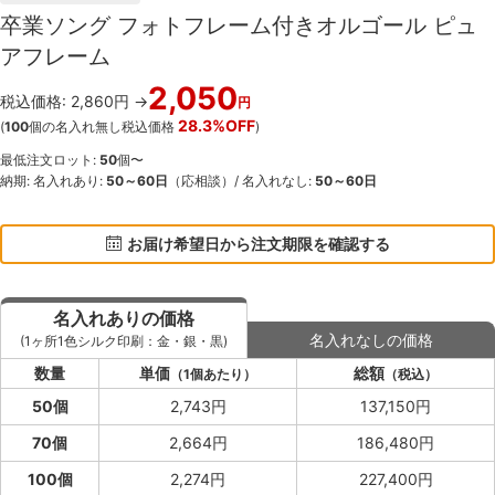
卒業ソング フォトフレーム付きオルゴール ピュ
アフレーム
2,050
税込価格: 2,860円 →
円
28.3%OFF
(
100
個の名入れ無し税込価格
)
最低注文ロット:
50
個〜
納期: 名入れあり:
50～60日
（応相談）/ 名入れなし:
50～60日
お届け希望日から注文期限を確認する
名入れありの価格
名入れなしの価格
(1ヶ所1色シルク印刷：金・銀・黒)
数量
単価
総額
（1個あたり）
（税込）
50個
2,743円
137,150円
70個
2,664円
186,480円
100個
2,274円
227,400円