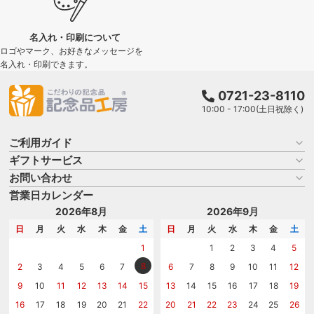
名入れ・印刷について
ロゴやマーク、お好きなメッセージを
名入れ・印刷できます。
0721-23-8110
10:00 - 17:00(土日祝除く)
ご利用ガイド
ギフトサービス
お買い物ガイド
よくある質問
お問い合わせ
名入れについて
はじめての記念品選び
のし
営業日カレンダー
商品選びを相談する
記念品工房の使い方
包装
名入れについて相談する
2026年8月
2026年9月
メッセージカード
カタログを請求する
日
月
火
水
木
金
土
日
月
火
水
木
金
土
紙袋
問い合わせる
1
1
2
3
4
5
8
2
3
4
5
6
7
6
7
8
9
10
11
12
9
10
11
12
13
14
15
13
14
15
16
17
18
19
16
17
18
19
20
21
22
20
21
22
23
24
25
26