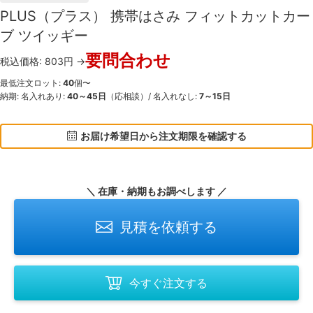
PLUS（プラス） 携帯はさみ フィットカットカー
ブ ツイッギー
要問合わせ
税込価格: 803円 →
最低注文ロット:
40
個〜
納期: 名入れあり:
40～45日
（応相談）/ 名入れなし:
7～15日
お届け希望日から注文期限を確認する
＼ 在庫・納期もお調べします ／
見積を依頼する
今すぐ注文する