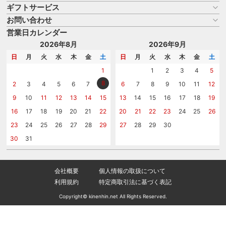
ギフトサービス
お買い物ガイド
よくある質問
お問い合わせ
名入れについて
はじめての記念品選び
のし
営業日カレンダー
商品選びを相談する
記念品工房の使い方
包装
名入れについて相談する
2026年8月
2026年9月
メッセージカード
カタログを請求する
日
月
火
水
木
金
土
日
月
火
水
木
金
土
紙袋
問い合わせる
1
1
2
3
4
5
8
2
3
4
5
6
7
6
7
8
9
10
11
12
9
10
11
12
13
14
15
13
14
15
16
17
18
19
16
17
18
19
20
21
22
20
21
22
23
24
25
26
23
24
25
26
27
28
29
27
28
29
30
30
31
会社概要
個人情報の取扱について
利用規約
特定商取引法に基づく表記
Copyright© kinenhin.net All Rights Reserved.