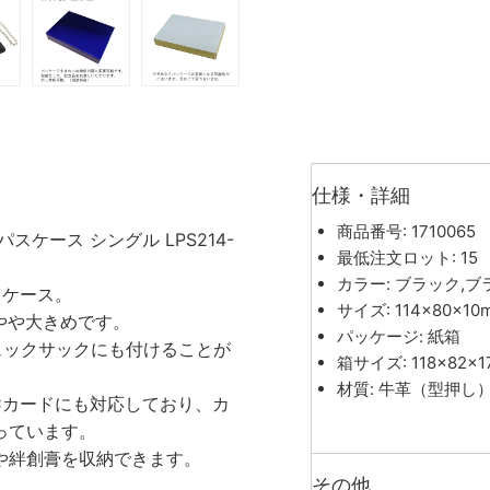
仕様・詳細
商品番号: 1710065
ケース シングル LPS214-
最低注文ロット: 15
カラー: ブラック,ブ
スケース。
サイズ: 114×80×10
りやや大きめです。
パッケージ: 紙箱
ュックサックにも付けることが
箱サイズ: 118×82×
材質: 牛革（型押し
Cカードにも対応しており、カ
っています。
や絆創膏を収納できます。
その他