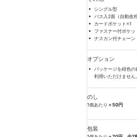
シングル型
パス入2面（自動改
カードポケット×1
ファスナー付ポケット
ナスカン付チェーン（
オプション
パッケージを紺色の
利用いただけません
のし
1個あたり
＋50円
包装
1個あたり
＋70円、全7