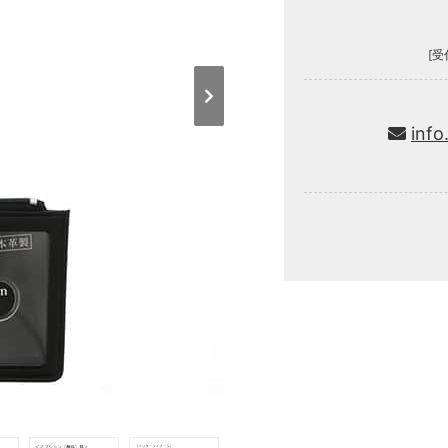
[受
info