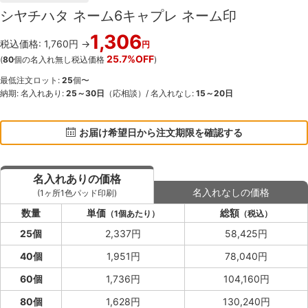
シヤチハタ ネーム6キャプレ ネーム印
1,306
税込価格: 1,760円 →
円
25.7%OFF
(
80
個の名入れ無し税込価格
)
最低注文ロット:
25
個〜
納期: 名入れあり:
25～30日
（応相談）/ 名入れなし:
15～20日
お届け希望日から注文期限を確認する
名入れありの価格
名入れなしの価格
(1ヶ所1色パッド印刷)
数量
単価
総額
（1個あたり）
（税込）
25個
2,337円
58,425円
40個
1,951円
78,040円
60個
1,736円
104,160円
80個
1,628円
130,240円