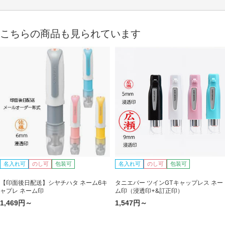
こちらの商品も見られています
名入れ可
のし可
包装可
名入れ可
のし可
包装可
【印面後日配送】シヤチハタ ネーム6キ
タニエバー ツインGTキャップレス ネー
ャプレ ネーム印
ム印（浸透印+&訂正印）
1,469円～
1,547円～