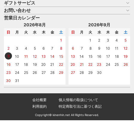
ギフトサービス
お買い物ガイド
よくある質問
お問い合わせ
名入れについて
はじめての記念品選び
のし
営業日カレンダー
商品選びを相談する
記念品工房の使い方
包装
名入れについて相談する
2026年8月
2026年9月
メッセージカード
カタログを請求する
日
月
火
水
木
金
土
日
月
火
水
木
金
土
紙袋
問い合わせる
1
1
2
3
4
5
2
3
4
5
6
7
8
6
7
8
9
10
11
12
9
10
11
12
13
14
15
13
14
15
16
17
18
19
16
17
18
19
20
21
22
20
21
22
23
24
25
26
23
24
25
26
27
28
29
27
28
29
30
30
31
会社概要
個人情報の取扱について
利用規約
特定商取引法に基づく表記
Copyright© kinenhin.net All Rights Reserved.