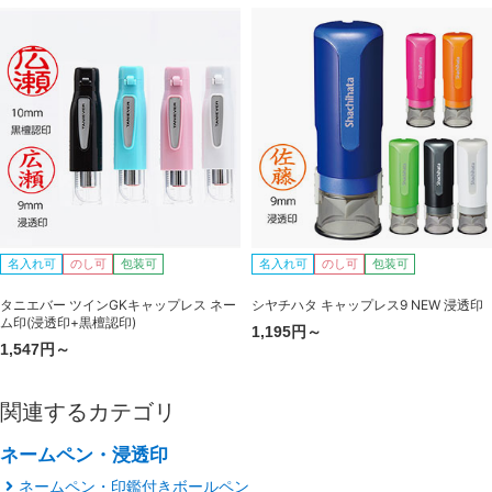
名入れ可
のし可
包装可
名入れ可
のし可
包装可
タニエバー ツインGKキャップレス ネー
シヤチハタ キャップレス9 NEW 浸透印
ム印(浸透印+黒檀認印)
1,195円～
1,547円～
関連するカテゴリ
ネームペン・浸透印
ネームペン・印鑑付きボールペン