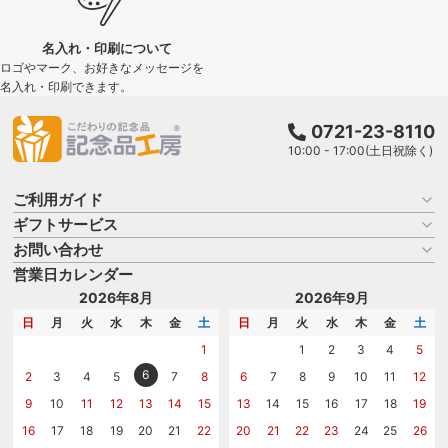
名入れ・印刷について
ロゴやマーク、お好きなメッセージを
名入れ・印刷できます。
0721-23-8110
10:00 - 17:00(土日祝除く)
ご利用ガイド
ギフトサービス
お買い物ガイド
よくある質問
お問い合わせ
名入れについて
はじめての記念品選び
のし
営業日カレンダー
商品選びを相談する
記念品工房の使い方
包装
名入れについて相談する
2026年8月
2026年9月
メッセージカード
カタログを請求する
日
月
火
水
木
金
土
日
月
火
水
木
金
土
紙袋
問い合わせる
1
1
2
3
4
5
6
2
3
4
5
7
8
6
7
8
9
10
11
12
9
10
11
12
13
14
15
13
14
15
16
17
18
19
16
17
18
19
20
21
22
20
21
22
23
24
25
26