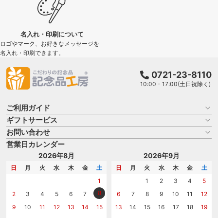
名入れ・印刷について
ロゴやマーク、お好きなメッセージを
名入れ・印刷できます。
0721-23-8110
10:00 - 17:00(土日祝除く)
ご利用ガイド
ギフトサービス
お買い物ガイド
よくある質問
お問い合わせ
名入れについて
はじめての記念品選び
のし
営業日カレンダー
商品選びを相談する
記念品工房の使い方
包装
名入れについて相談する
2026年8月
2026年9月
メッセージカード
カタログを請求する
日
月
火
水
木
金
土
日
月
火
水
木
金
土
紙袋
問い合わせる
1
1
2
3
4
5
8
2
3
4
5
6
7
6
7
8
9
10
11
12
9
10
11
12
13
14
15
13
14
15
16
17
18
19