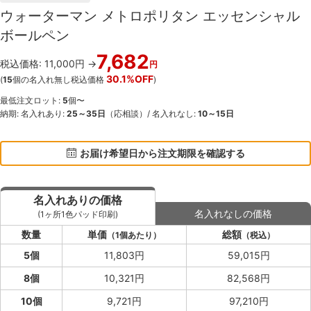
ウォーターマン メトロポリタン エッセンシャル
ボールペン
7,682
税込価格: 11,000円 →
円
30.1%OFF
(
15
個の名入れ無し税込価格
)
最低注文ロット:
5
個〜
納期: 名入れあり:
25～35日
（応相談）/ 名入れなし:
10～15日
お届け希望日から注文期限を確認する
名入れありの価格
名入れなしの価格
(1ヶ所1色パッド印刷)
数量
単価
総額
（1個あたり）
（税込）
5個
11,803円
59,015円
8個
10,321円
82,568円
10個
9,721円
97,210円