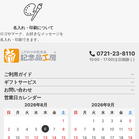
名入れ・印刷について
ロゴやマーク、お好きなメッセージを
名入れ・印刷できます。
0721-23-8110
10:00 - 17:00(土日祝除く)
ご利用ガイド
ギフトサービス
お買い物ガイド
よくある質問
お問い合わせ
名入れについて
はじめての記念品選び
のし
営業日カレンダー
商品選びを相談する
記念品工房の使い方
包装
名入れについて相談する
2026年8月
2026年9月
メッセージカード
カタログを請求する
日
月
火
水
木
金
土
日
月
火
水
木
金
土
紙袋
問い合わせる
1
1
2
3
4
5
6
2
3
4
5
7
8
6
7
8
9
10
11
12
9
10
11
12
13
14
15
13
14
15
16
17
18
19