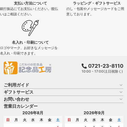
支払い方法について
ラッピング・ギフトサービス
銀行振込にてお支払いください。後払
のし・包装やメッセージカードをご用
いはご相談ください。
意しております。
名入れ・印刷について
ロゴやマーク、お好きなメッセージを
名入れ・印刷できます。
0721-23-8110
10:00 - 17:00(土日祝除く)
ご利用ガイド
ギフトサービス
お買い物ガイド
よくある質問
お問い合わせ
名入れについて
はじめての記念品選び
のし
営業日カレンダー
商品選びを相談する
記念品工房の使い方
包装
名入れについて相談する
2026年8月
2026年9月
メッセージカード
カタログを請求する
日
月
火
水
木
金
土
日
月
火
水
木
金
土
紙袋
問い合わせる