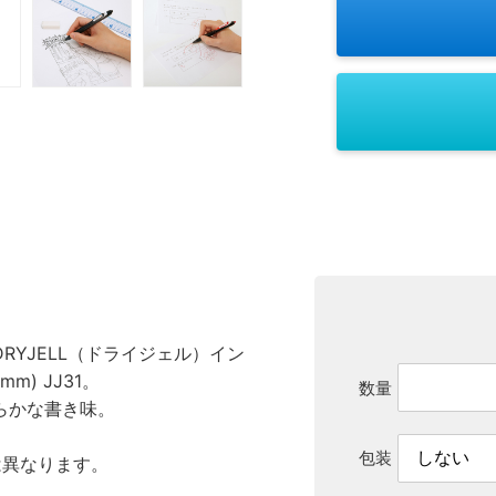
YJELL（ドライジェル）イン
) JJ31。
数量
らかな書き味。
包装
は異なります。