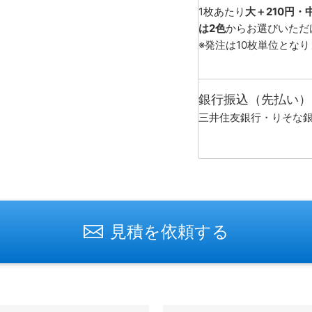
1枚あたり
大＋210円・
は2色
からお選びいただ
※発注は10枚単位とな
銀行振込（先払い）
三井住友銀行・りそな
見積を依頼する