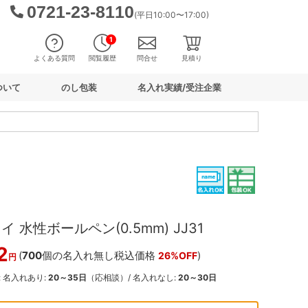
0721-23-8110
(平日10:00〜17:00)
1
よくある質問
閲覧履歴
問合せ
見積り
ついて
のし包装
名入れ実績/受注企業
 水性ボールペン(0.5mm) JJ31
2
(
700
個の名入れ無し税込価格
)
26%OFF
円
: 名入れあり:
20～35日
（応相談）/ 名入れなし:
20～30日