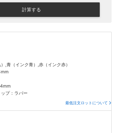
計算する
黒）,青（インク青）,赤（インク赤）
.4mm
14mm
リップ：ラバー
最低注文ロットについて