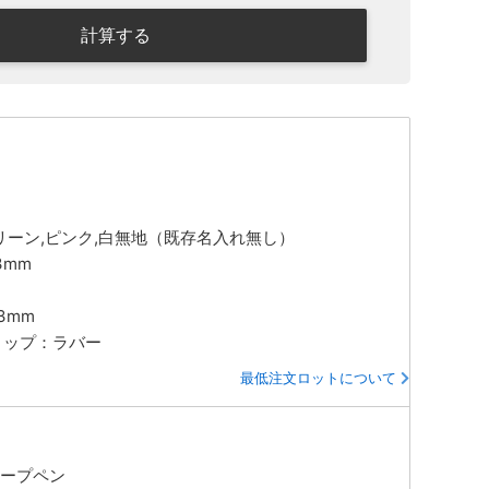
計算する
グリーン,ピンク,白無地（既存名入れ無し）
.3mm
23mm
リップ：ラバー
最低注文ロットについて
ャープペン