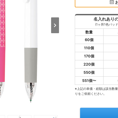
名入れあり
(1ヶ所1色パッド
数量
60個
110個
170個
220個
550個
551個〜
※上記の単価・総額は該当数
りをご依頼ください。