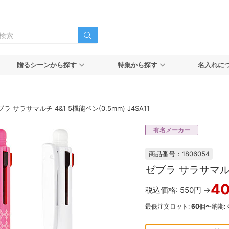
贈るシーンから探す
特集から探す
名入れに
ブラ サラサマルチ 4&1 5機能ペン(0.5mm) J4SA11
有名メーカー
商品番号：1806054
ゼブラ サラサマルチ 
4
税込価格: 550円 →
最低注文ロット:
60
個〜
納期: