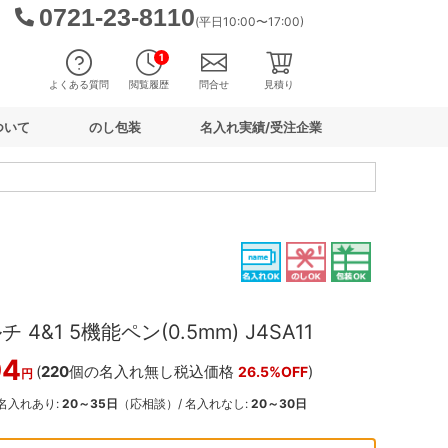
0721-23-8110
(平日10:00〜17:00)
1
よくある質問
閲覧履歴
問合せ
見積り
ついて
のし包装
名入れ実績/受注企業
4&1 5機能ペン(0.5mm) J4SA11
04
(
220
個の名入れ無し税込価格
)
26.5%OFF
円
 名入れあり:
20～35日
（応相談）/ 名入れなし:
20～30日