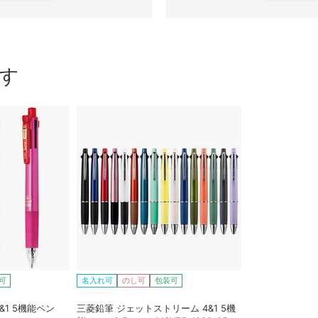
す
可
名入れ可
のし可
包装可
&1 5機能ペン
三菱鉛筆 ジェットストリーム 4&1 5機