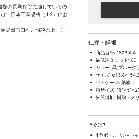
書類の長期保管に適しているの
は、日本工業規格（JIS）にお
書類提出窓口へご相談の上、ご
仕様・詳細
商品番号: 1806054
最低注文ロット: 60
カラー: 黒,ブルー
サイズ: φ13.8×154
パッケージ: 紙箱
箱サイズ: 161×51×
材質: 軸：樹脂・グ
その他
4色ボールペン+シ