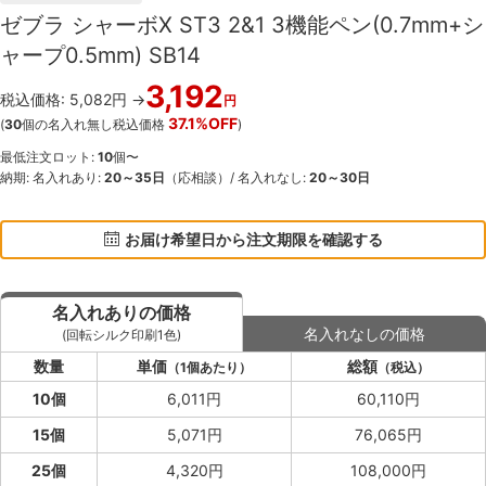
ゼブラ シャーボX ST3 2&1 3機能ペン(0.7mm+シ
ャープ0.5mm) SB14
3,192
税込価格: 5,082円 →
円
37.1%OFF
(
30
個の名入れ無し税込価格
)
最低注文ロット:
10
個〜
納期: 名入れあり:
20～35日
（応相談）/ 名入れなし:
20～30日
お届け希望日から注文期限を確認する
名入れありの価格
名入れなしの価格
(回転シルク印刷1色)
数量
単価
総額
（1個あたり）
（税込）
10個
6,011円
60,110円
15個
5,071円
76,065円
25個
4,320円
108,000円