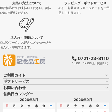
支払い方法について
ラッピング・ギフトサービス
銀行振込にてお支払いください。後払
のし・包装やメッセージカードをご用
いはご相談ください。
意しております。
名入れ・印刷について
ロゴやマーク、お好きなメッセージを
名入れ・印刷できます。
0721-23-8110
10:00 - 17:00(土日祝除く)
ご利用ガイド
ギフトサービス
お買い物ガイド
よくある質問
お問い合わせ
名入れについて
はじめての記念品選び
のし
営業日カレンダー
商品選びを相談する
記念品工房の使い方
包装
名入れについて相談する
2026年8月
2026年9月
メッセージカード
カタログを請求する
日
月
火
水
木
金
土
日
月
火
水
木
金
土
紙袋
問い合わせる