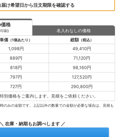
お届け希望日から注文期限を確認する
の価格
名入れなしの価格
印刷)
単価
総額
（1個あたり）
（税込）
1,098円
49,410円
889円
71,120円
818円
98,160円
797円
127,520円
727円
290,800円
特別価格をご案内します。
見積をご依頼ください。
量時のみの金額です。上記以外の数量での金額が必要な場合は、見積も
＼ 在庫・納期もお調べします ／