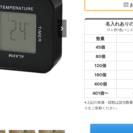
名入れあり
(1ヶ所1色パッド
数量
45個
80個
120個
160個
400個
401個〜
※上記の単価・総額は該当数
りをご依頼ください。