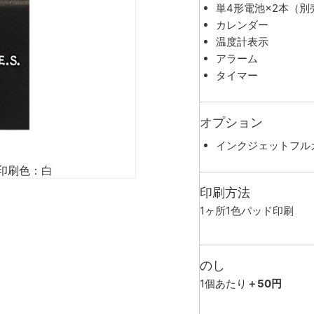
単4形電池×2本（別
カレンダー
温度計表示
アラーム
タイマー
オプション
インクジェットフル
印刷色：白
印刷方法
1ヶ所1色パッド印刷
のし
1個あたり
＋50円