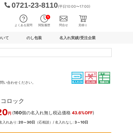
0721-23-8110
(平日10:00〜17:00)
1
よくある質問
閲覧履歴
問合せ
見積り
ついて
のし包装
名入れ実績/受注企業
お問い合わせください。
 コロック
20
(
160
個の名入れ無し税込価格
)
43.6%OFF
円
 名入れあり:
20～30日
（応相談）/ 名入れなし:
3～10日