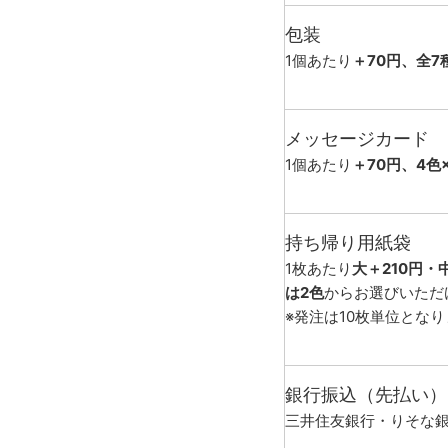
包装
1個あたり
＋70円、全7
メッセージカード
1個あたり
＋70円、4色
持ち帰り用紙袋
1枚あたり
大＋210円・
は2色
からお選びいただ
※発注は10枚単位とな
銀行振込（先払い）
三井住友銀行・りそな