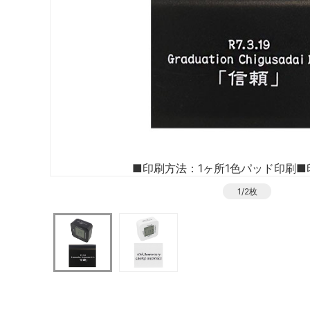
■印刷方法：1ヶ所1色パッド印刷
■
1/2枚