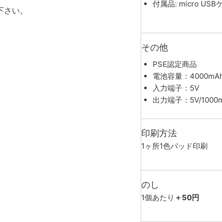
付属品: micro U
下さい。
その他
PSE認定商品
電池容量：4000mA
入力端子：5V
出力端子：5V/1000
印刷方法
1ヶ所1色パッド印刷
のし
1個あたり
＋50円