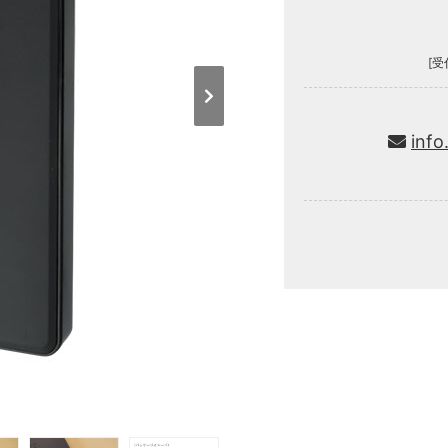
[受
info