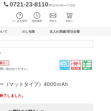
0721-23-8110
(平日10:00〜17:00)
よくある質問
閲覧履歴
問合せ
見積り
ついて
のし包装
名入れ実績/受注企業
h
限り
お問い合わせください。
ー（マットタイプ）4000ｍAh
終了しました。