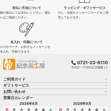
支払い方法について
ラッピング・ギフトサービス
銀行振込にてお支払いください。後払
のし・包装やメッセージカードをご用
いはご相談ください。
意しております。
名入れ・印刷について
ロゴやマーク、お好きなメッセージを
名入れ・印刷できます。
0721-23-8110
10:00 - 17:00(土日祝除く)
ご利用ガイド
ギフトサービス
お買い物ガイド
よくある質問
お問い合わせ
名入れについて
はじめての記念品選び
のし
営業日カレンダー
商品選びを相談する
記念品工房の使い方
包装
名入れについて相談する
2026年8月
2026年9月
メッセージカード
カタログを請求する
日
月
火
水
木
金
土
日
月
火
水
木
金
土