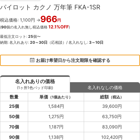
パイロット カクノ 万年筆 FKA-1SR
966
税込価格: 1,100円 →
円
12.1%OFF
(
90
個の名入れ無し税込価格
)
最低注文ロット:
25
個〜
納期: 名入れあり:
20～30日
（応相談）/ 名入れなし:
3～10日
お届け希望日から注文期限を確認する
名入れありの価格
名入れなしの価格
(1ヶ所1色パッド印刷)
数量
単価
総額
（1個あたり）
（税込）
25個
1,584円
39,600円
50個
1,275円
63,750円
70個
1,187円
83,090円
90個
1,138円
102,420円