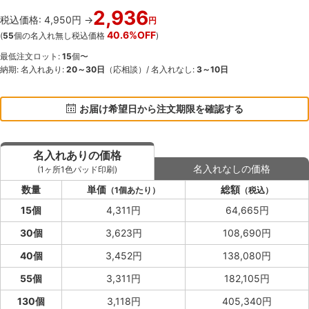
2,936
税込価格: 4,950円 →
円
40.6%OFF
(
55
個の名入れ無し税込価格
)
最低注文ロット:
15
個〜
納期: 名入れあり:
20～30日
（応相談）/ 名入れなし:
3～10日
お届け希望日から注文期限を確認する
名入れありの価格
名入れなしの価格
(1ヶ所1色パッド印刷)
数量
単価
総額
（1個あたり）
（税込）
15個
4,311円
64,665円
30個
3,623円
108,690円
40個
3,452円
138,080円
55個
3,311円
182,105円
130個
3,118円
405,340円