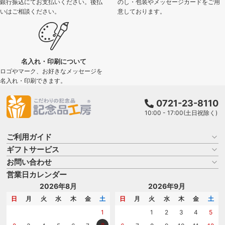
銀行振込にてお支払いください。後払
のし・包装やメッセージカードをご用
いはご相談ください。
意しております。
名入れ・印刷について
ロゴやマーク、お好きなメッセージを
名入れ・印刷できます。
0721-23-8110
10:00 - 17:00(土日祝除く)
ご利用ガイド
ギフトサービス
お買い物ガイド
よくある質問
お問い合わせ
名入れについて
はじめての記念品選び
のし
営業日カレンダー
商品選びを相談する
記念品工房の使い方
包装
名入れについて相談する
2026年8月
2026年9月
メッセージカード
カタログを請求する
日
月
火
水
木
金
土
日
月
火
水
木
金
土
紙袋
問い合わせる
1
1
2
3
4
5