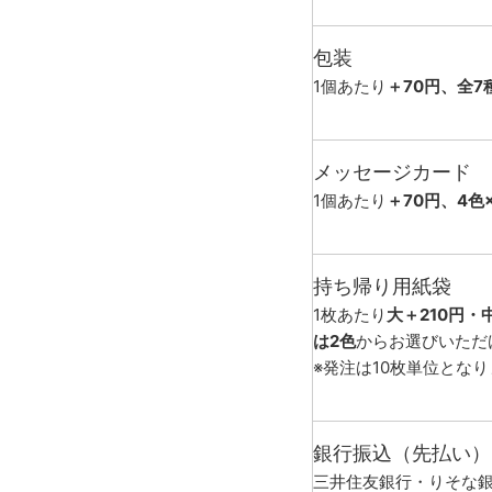
包装
1個あたり
＋70円、全7
メッセージカード
1個あたり
＋70円、4色
持ち帰り用紙袋
1枚あたり
大＋210円・
は2色
からお選びいただ
※発注は10枚単位とな
銀行振込（先払い）
三井住友銀行・りそな