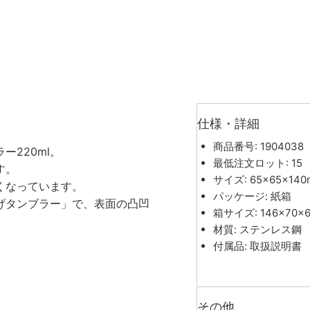
仕様・詳細
商品番号: 1904038
220ml。
最低注文ロット: 15
す。
サイズ: 65×65×14
くなっています。
パッケージ: 紙箱
げタンブラー」で、表面の凸凹
箱サイズ: 146×70×
材質: ステンレス鋼
付属品: 取扱説明書
その他