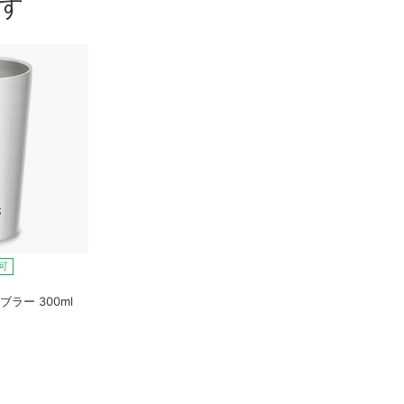
す
可
ラー 300ml