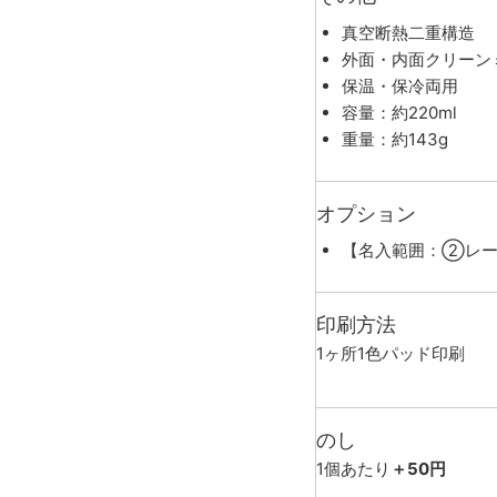
真空断熱二重構造
外面・内面クリーン
保温・保冷両用
容量：約220ml
重量：約143g
オプション
【名入範囲：②レー
印刷方法
1ヶ所1色パッド印刷
のし
1個あたり
＋50円