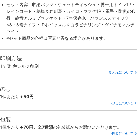
セット内容：収納バッグ・ウェットティッシュ・携帯用トイレ1P・
レインコート・綿棒＆絆創膏・カイロ・マスク1P・軍手・防災の心
得・静音アルミブランケット・7年保存水・バランススティック
×3・8徳ナイフ・IDホイッスル＆カラビナリング・ダイナモマルチ
ライト
※セット商品の色柄は写真と異なる場合があります。
印刷方法
1ヶ所1色シルク印刷
名入れについて
のし
1個あたり
＋50円
のしについて
包装
1個あたり
＋70円、全7種類
の包装紙からお選びいただけます。
包装について