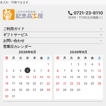
名入れ・印刷できます。
0721-23-8110
10:00 - 17:00(土日祝除く)
ご利用ガイド
ギフトサービス
お買い物ガイド
よくある質問
お問い合わせ
名入れについて
はじめての記念品選び
のし
営業日カレンダー
商品選びを相談する
記念品工房の使い方
包装
名入れについて相談する
2026年8月
2026年9月
メッセージカード
カタログを請求する
日
月
火
水
木
金
土
日
月
火
水
木
金
土
紙袋
問い合わせる
1
1
2
3
4
5
5
2
3
4
6
7
8
6
7
8
9
10
11
12
9
10
11
12
13
14
15
13
14
15
16
17
18
19
16
17
18
19
20
21
22
20
21
22
23
24
25
26
23
24
25
26
27
28
29
27
28
29
30
30
31