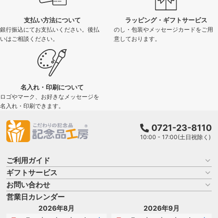
支払い方法について
ラッピング・ギフトサービス
銀行振込にてお支払いください。後払
のし・包装やメッセージカードをご用
いはご相談ください。
意しております。
名入れ・印刷について
ロゴやマーク、お好きなメッセージを
名入れ・印刷できます。
0721-23-8110
10:00 - 17:00(土日祝除く)
ご利用ガイド
ギフトサービス
お買い物ガイド
よくある質問
お問い合わせ
名入れについて
はじめての記念品選び
のし
営業日カレンダー
商品選びを相談する
記念品工房の使い方
包装
名入れについて相談する
2026年8月
2026年9月
メッセージカード