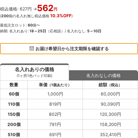
562
税込価格: 627円 →
円
10.3%OFF
(
200
個の名入れ無し税込価格
)
最低注文ロット:
60
個〜
納期: 名入れあり:
18～25日
（応相談）/ 名入れなし:
5～10日
お届け希望日から注文期限を確認する
名入れありの価格
名入れなしの価格
(1ヶ所1色パッド印刷)
数量
単価
総額
（1個あたり）
（税込）
60個
1,000円
60,000円
110個
819円
90,090円
150個
802円
120,300円
200個
791円
158,200円
510個
691円
352,410円