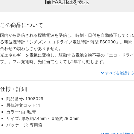
FAX用紙を表示
この商品について
国内から送信される標準電波を受信し、時刻・日付を自動修正してくれ
る電波腕時計「シチズン エコドライブ電波時計 薄型 ES0000」。時間
合わせの煩わしさがありません。
光エネルギーを電気に変換し、駆動する電池交換不要の「エコ・ドライ
ブ」。フル充電時、光に当てなくても2年半可動します。
すべてを確認する
仕様・詳細
商品番号: 1908029
最低注文ロット: 1
カラー: 白,黒,青
サイズ: 厚み約7.4mm・直経約28.0mm
パッケージ: 専用箱