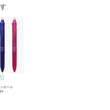
す
可
ョンボール
EF