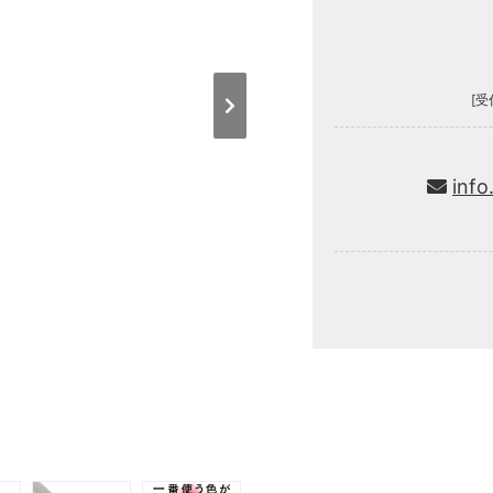
[受
info