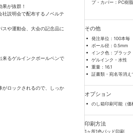
プ・カバー：PC樹
効果が抜群！
会社説明会で配布するノベルテ
その他
パスや運動会、大会の記念品に
発注単位：100本毎
ボール径：0.5mm
インク色：ブラック
出来るゲルインクボールペンで
ゲルインク・水性
重量：16.1
証書類・宛名等消え
棒がロックされるので、しっか
オプション
のし箱印刷可能（価
印刷方法
1ヶ所1色パッド印刷