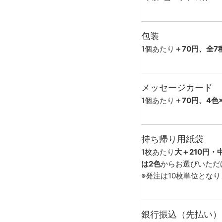
包装
1個あたり
＋70円、全7
メッセージカード
1個あたり
＋70円、4色
持ち帰り用紙袋
1枚あたり
大＋210円・
は2色
からお選びいただ
※発注は10枚単位とな
銀行振込（先払い）