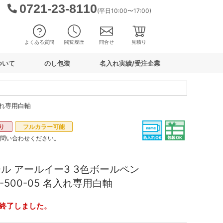
0721-23-8110
(平日10:00〜17:00)
よくある質問
閲覧履歴
問合せ
見積り
ついて
のし包装
名入れ実績/受注企業
入れ専用白軸
り
フルカラー可能
お問い合わせください。
ル アールイー3 3色ボールペン
3-500-05 名入れ専用白軸
終了しました。