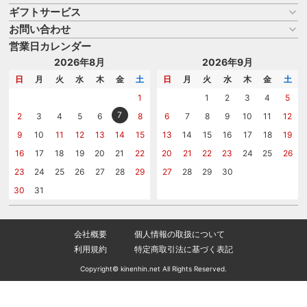
ギフトサービス
お買い物ガイド
よくある質問
お問い合わせ
名入れについて
はじめての記念品選び
のし
営業日カレンダー
商品選びを相談する
記念品工房の使い方
包装
名入れについて相談する
2026年8月
2026年9月
メッセージカード
カタログを請求する
日
月
火
水
木
金
土
日
月
火
水
木
金
土
紙袋
問い合わせる
1
1
2
3
4
5
7
2
3
4
5
6
8
6
7
8
9
10
11
12
9
10
11
12
13
14
15
13
14
15
16
17
18
19
16
17
18
19
20
21
22
20
21
22
23
24
25
26
23
24
25
26
27
28
29
27
28
29
30
30
31
会社概要
個人情報の取扱について
利用規約
特定商取引法に基づく表記
Copyright© kinenhin.net All Rights Reserved.