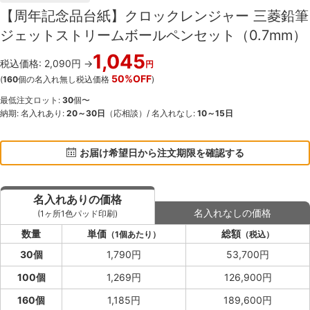
【周年記念品台紙】クロックレンジャー 三菱鉛筆
ジェットストリームボールペンセット（0.7mm）
1,045
税込価格: 2,090円 →
円
50%OFF
(
160
個の名入れ無し税込価格
)
最低注文ロット:
30
個〜
納期: 名入れあり:
20～30日
（応相談）/ 名入れなし:
10～15日
お届け希望日から注文期限を確認する
名入れありの価格
名入れなしの価格
(1ヶ所1色パッド印刷)
数量
単価
総額
（1個あたり）
（税込）
30個
1,790円
53,700円
100個
1,269円
126,900円
160個
1,185円
189,600円