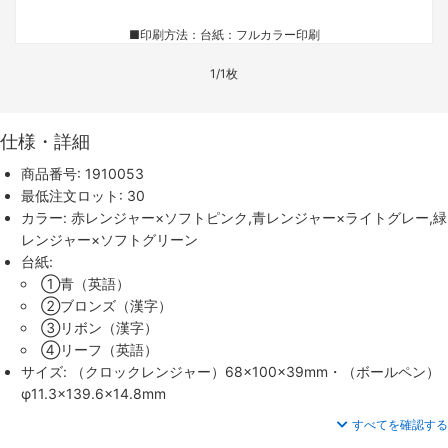
■印刷方法：台紙：フルカラー印刷
1/1枚
仕様・詳細
商品番号: 1910053
最低注文ロット: 30
カラー: 赤レンジャー×ソフトピンク,青レンジャー×ライトグレー,緑
レンジャー×ソフトグリーン
台紙:
①青（英語）
②ブロンズ（漢字）
③リボン（漢字）
④リーフ（英語）
サイズ: （クロックレンジャー）68×100×39mm・（ボールペン）
φ11.3×139.6×14.8mm
すべてを確認する