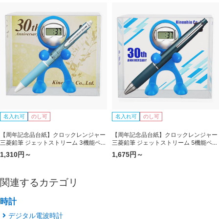
名入れ可
のし可
名入れ可
のし可
【周年記念品台紙】クロックレンジャー
【周年記念品台紙】クロックレンジャー
三菱鉛筆 ジェットストリーム 3機能ペン
三菱鉛筆 ジェットストリーム 5機能ペン
セット（0.7mm+シャープ0.5mm）
セット（0.5mm）
1,310円～
1,675円～
関連するカテゴリ
時計
デジタル電波時計