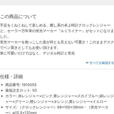
この商品について
手足をくねくねして楽しめる、癒し系の卓上時計クロックレンジャー
と、セーラー万年筆の蛍光マーカー『ルミライナー』がセットになりま
した。
蛍光マーカーを抱っこした姿が何とも言えない可愛さ！このままデスク
でペン置きとしてもお使い頂けます。
単に可愛いだけではなく、デジタル時計と蛍光
すべてを確認する
仕様・詳細
商品番号: 1910055
最低注文ロット: 50
カラー: 赤レンジャー×ピンク,青レンジャー×スカイブルー,緑レンジ
ャー×グリーン,橙レンジャー×オレンジ,黄レンジャー×イエロー
サイズ: （クロックレンジャー）68×100×39mm・（蛍光マーカ
ー）φ15.5×131mm