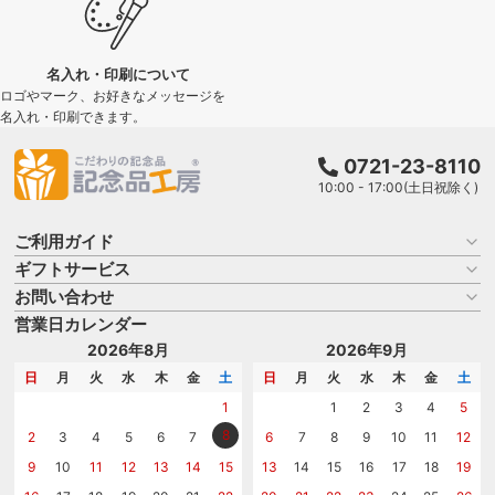
名入れ・印刷について
ロゴやマーク、お好きなメッセージを
名入れ・印刷できます。
0721-23-8110
10:00 - 17:00(土日祝除く)
ご利用ガイド
ギフトサービス
お買い物ガイド
よくある質問
お問い合わせ
名入れについて
はじめての記念品選び
のし
営業日カレンダー
商品選びを相談する
記念品工房の使い方
包装
名入れについて相談する
2026年8月
2026年9月
メッセージカード
カタログを請求する
日
月
火
水
木
金
土
日
月
火
水
木
金
土
紙袋
問い合わせる
1
1
2
3
4
5
8
2
3
4
5
6
7
6
7
8
9
10
11
12
9
10
11
12
13
14
15
13
14
15
16
17
18
19