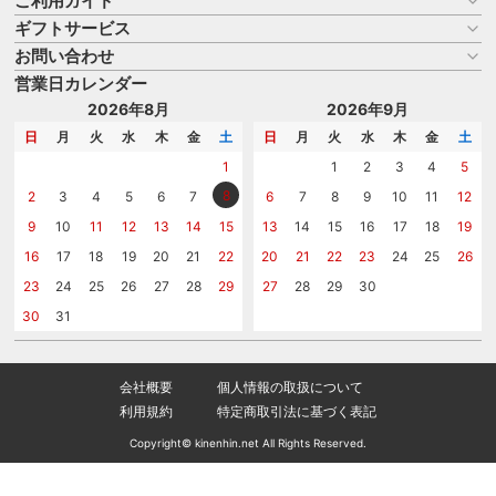
ご利用ガイド
ギフトサービス
お買い物ガイド
よくある質問
お問い合わせ
名入れについて
はじめての記念品選び
のし
営業日カレンダー
商品選びを相談する
記念品工房の使い方
包装
名入れについて相談する
2026年8月
2026年9月
メッセージカード
カタログを請求する
日
月
火
水
木
金
土
日
月
火
水
木
金
土
紙袋
問い合わせる
1
1
2
3
4
5
8
2
3
4
5
6
7
6
7
8
9
10
11
12
9
10
11
12
13
14
15
13
14
15
16
17
18
19
16
17
18
19
20
21
22
20
21
22
23
24
25
26
23
24
25
26
27
28
29
27
28
29
30
30
31
会社概要
個人情報の取扱について
利用規約
特定商取引法に基づく表記
Copyright© kinenhin.net All Rights Reserved.