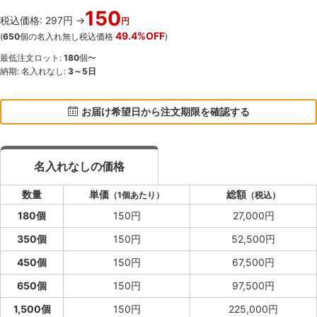
150
税込価格: 297円 →
円
49.4%OFF
(
650
個の名入れ無し税込価格
)
最低注文ロット:
180
個〜
納期: 名入れなし:
3～5日
お届け希望日から注文期限を確認する
名入れなしの価格
数量
単価
総額
（1個あたり）
（税込）
180個
150円
27,000円
350個
150円
52,500円
450個
150円
67,500円
650個
150円
97,500円
1,500個
150円
225,000円