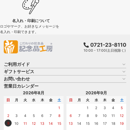
名入れ・印刷について
ロゴやマーク、お好きなメッセージを
名入れ・印刷できます。
0721-23-8110
10:00 - 17:00(土日祝除く)
ご利用ガイド
ギフトサービス
お買い物ガイド
よくある質問
お問い合わせ
名入れについて
はじめての記念品選び
のし
営業日カレンダー
商品選びを相談する
記念品工房の使い方
包装
名入れについて相談する
2026年8月
2026年9月
メッセージカード
カタログを請求する
日
月
火
水
木
金
土
日
月
火
水
木
金
土
紙袋
問い合わせる
1
1
2
3
4
5
2
3
4
5
6
7
8
6
7
8
9
10
11
12
9
10
11
12
13
14
15
13
14
15
16
17
18
19