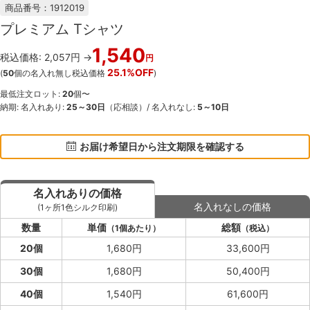
商品番号：1912019
プレミアム Tシャツ
1,540
税込価格: 2,057円 →
円
25.1%OFF
(
50
個の名入れ無し税込価格
)
最低注文ロット:
20
個〜
納期: 名入れあり:
25～30日
（応相談）/ 名入れなし:
5～10日
お届け希望日から注文期限を確認する
名入れありの価格
名入れなしの価格
(1ヶ所1色シルク印刷)
数量
単価
総額
（1個あたり）
（税込）
20個
1,680円
33,600円
30個
1,680円
50,400円
40個
1,540円
61,600円