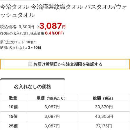
今治タオル 今治謹製紋織タオル バスタオル/ウォ
ッシュタオル
3,087
税込価格: 3,300円 →
円
6.4%OFF
(
30
個の名入れ無し税込価格
)
最低注文ロット:
10
個〜
納期: 名入れなし:
3～10日
お届け希望日から注文期限を確認する
名入れなしの価格
数量
単価
総額
（1個あたり）
（税込）
10個
3,087円
30,870円
15個
3,087円
46,305円
25個
3,087円
77,175円