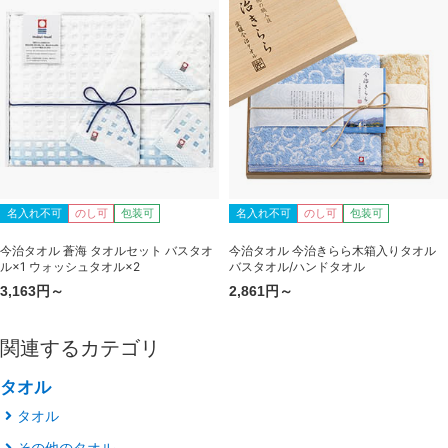
名入れ不可
のし可
包装可
名入れ不可
のし可
包装可
今治タオル 蒼海 タオルセット バスタオ
今治タオル 今治きらら木箱入りタオル
ル×1 ウォッシュタオル×2
バスタオル/ハンドタオル
3,163円～
2,861円～
関連するカテゴリ
タオル
タオル
その他のタオル