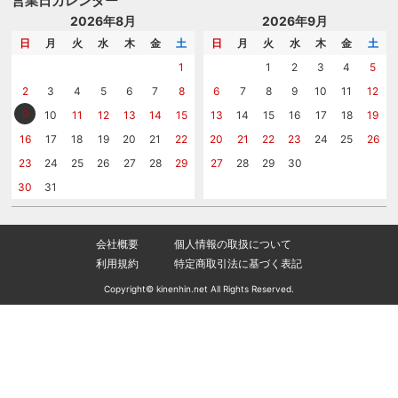
営業日カレンダー
記念品工房の使い方
包装
名入れについて相談する
2026年8月
2026年9月
メッセージカード
カタログを請求する
日
月
火
水
木
金
土
日
月
火
水
木
金
土
紙袋
問い合わせる
1
1
2
3
4
5
2
3
4
5
6
7
8
6
7
8
9
10
11
12
9
10
11
12
13
14
15
13
14
15
16
17
18
19
16
17
18
19
20
21
22
20
21
22
23
24
25
26
23
24
25
26
27
28
29
27
28
29
30
30
31
会社概要
個人情報の取扱について
利用規約
特定商取引法に基づく表記
Copyright© kinenhin.net All Rights Reserved.