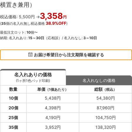
横置き兼用）
3,358
税込価格: 5,500円 →
円
38.9%OFF
(
35
個の名入れ無し税込価格
)
最低注文ロット:
10
個〜
納期: 名入れあり:
15～30日
（応相談）/ 名入れなし:
3～10日
お届け希望日から注文期限を確認する
名入れありの価格
名入れなしの価格
(1ヶ所1色パッド印刷)
数量
単価
総額
（1個あたり）
（税込）
10個
5,438円
54,380円
20個
4,398円
87,960円
25個
4,190円
104,750円
35個
3,952円
138,320円