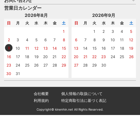
お問い合わせ
はじめての記念品選び
のし
営業日カレンダー
商品選びを相談する
記念品工房の使い方
包装
名入れについて相談する
2026年8月
2026年9月
メッセージカード
カタログを請求する
日
月
火
水
木
金
土
日
月
火
水
木
金
土
紙袋
問い合わせる
1
1
2
3
4
5
2
3
4
5
6
7
8
6
7
8
9
10
11
12
9
10
11
12
13
14
15
13
14
15
16
17
18
19
16
17
18
19
20
21
22
20
21
22
23
24
25
26
23
24
25
26
27
28
29
27
28
29
30
30
31
会社概要
個人情報の取扱について
利用規約
特定商取引法に基づく表記
Copyright© kinenhin.net All Rights Reserved.