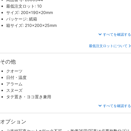
最低注文ロット: 10
サイズ: 200×190×20mm
パッケージ: 紙箱
箱サイズ: 210×200×25mm
すべてを確認する
最低注文ロットについて
その他
クオーツ
日付・温度
アラーム
スヌーズ
タテ置き・ヨコ置き兼用
すべてを確認する
オプション
ご支給写真セット※データ不可 ：単価25円(写真は必要枚数分プリ