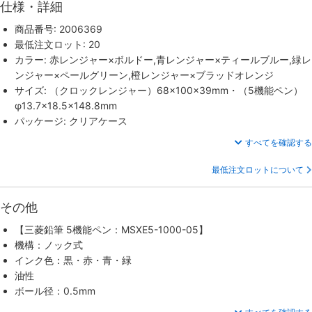
仕様・詳細
商品番号: 2006369
最低注文ロット: 20
カラー: 赤レンジャー×ボルドー,青レンジャー×ティールブルー,緑レ
ンジャー×ペールグリーン,橙レンジャー×ブラッドオレンジ
サイズ: （クロックレンジャー）68×100×39mm・（5機能ペン）
φ13.7×18.5×148.8mm
パッケージ: クリアケース
すべてを確認する
最低注文ロットについて
その他
【三菱鉛筆 5機能ペン：MSXE5-1000-05】
機構：ノック式
インク色：黒・赤・青・緑
油性
ボール径：0.5mm