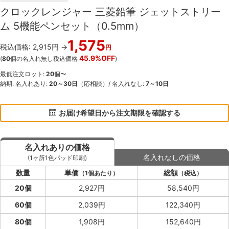
クロックレンジャー 三菱鉛筆 ジェットストリー
ム 5機能ペンセット（0.5mm）
1,575
税込価格: 2,915円 →
円
45.9%OFF
(
80
個の名入れ無し税込価格
)
最低注文ロット:
20
個〜
納期: 名入れあり:
20～30日
（応相談）/ 名入れなし:
7～10日
お届け希望日から注文期限を確認する
名入れありの価格
名入れなしの価格
(1ヶ所1色パッド印刷)
数量
単価
総額
（1個あたり）
（税込）
20個
2,927円
58,540円
60個
2,039円
122,340円
80個
1,908円
152,640円