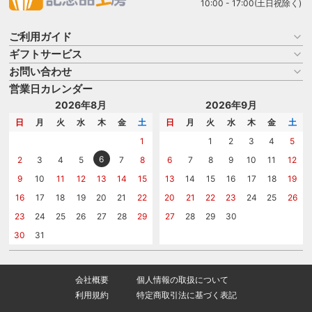
10:00 - 17:00(土日祝除く)
ご利用ガイド
ギフトサービス
お買い物ガイド
よくある質問
お問い合わせ
名入れについて
はじめての記念品選び
のし
営業日カレンダー
商品選びを相談する
記念品工房の使い方
包装
名入れについて相談する
2026年8月
2026年9月
メッセージカード
カタログを請求する
日
月
火
水
木
金
土
日
月
火
水
木
金
土
紙袋
問い合わせる
1
1
2
3
4
5
6
2
3
4
5
7
8
6
7
8
9
10
11
12
9
10
11
12
13
14
15
13
14
15
16
17
18
19
16
17
18
19
20
21
22
20
21
22
23
24
25
26
23
24
25
26
27
28
29
27
28
29
30
30
31
会社概要
個人情報の取扱について
利用規約
特定商取引法に基づく表記