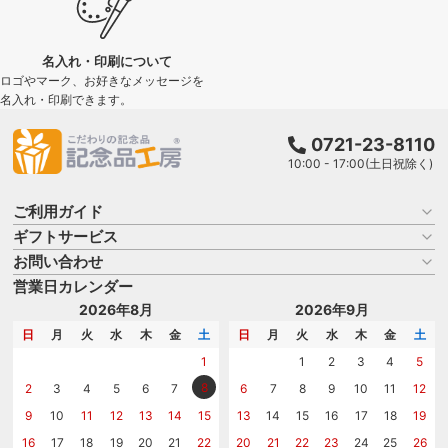
名入れ・印刷について
ロゴやマーク、お好きなメッセージを
名入れ・印刷できます。
0721-23-8110
10:00 - 17:00(土日祝除く)
ご利用ガイド
ギフトサービス
お買い物ガイド
よくある質問
お問い合わせ
名入れについて
はじめての記念品選び
のし
営業日カレンダー
商品選びを相談する
記念品工房の使い方
包装
名入れについて相談する
2026年8月
2026年9月
メッセージカード
カタログを請求する
日
月
火
水
木
金
土
日
月
火
水
木
金
土
紙袋
問い合わせる
1
1
2
3
4
5
8
2
3
4
5
6
7
6
7
8
9
10
11
12
9
10
11
12
13
14
15
13
14
15
16
17
18
19
16
17
18
19
20
21
22
20
21
22
23
24
25
26