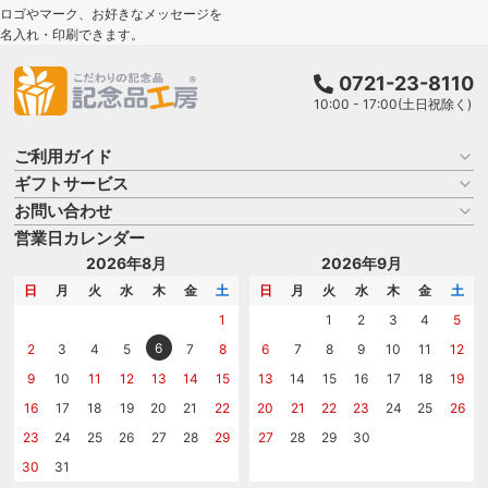
ロゴやマーク、お好きなメッセージを
名入れ・印刷できます。
0721-23-8110
10:00 - 17:00(土日祝除く)
ご利用ガイド
ギフトサービス
お買い物ガイド
よくある質問
お問い合わせ
名入れについて
はじめての記念品選び
のし
営業日カレンダー
商品選びを相談する
記念品工房の使い方
包装
名入れについて相談する
2026年8月
2026年9月
メッセージカード
カタログを請求する
日
月
火
水
木
金
土
日
月
火
水
木
金
土
紙袋
問い合わせる
1
1
2
3
4
5
6
2
3
4
5
7
8
6
7
8
9
10
11
12
9
10
11
12
13
14
15
13
14
15
16
17
18
19
16
17
18
19
20
21
22
20
21
22
23
24
25
26
23
24
25
26
27
28
29
27
28
29
30
30
31