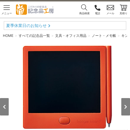
メニュー
商品検索
電話
メール
見積り
夏季休業日のお知らせ
HOME
すべての記念品一覧
文具・オフィス用品
ノート・メモ帳
キング