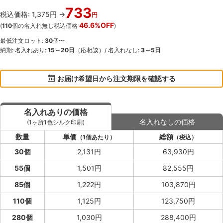
733
税込価格: 1,375円 →
円
46.6%OFF
(
110
個の名入れ無し税込価格
)
最低注文ロット:
30
個〜
納期: 名入れあり:
15～20日
（応相談）/ 名入れなし:
3～5日
お届け希望日から注文期限を確認する
名入れありの価格
名入れなしの価格
(1ヶ所1色シルク印刷)
数量
単価
総額
（1個あたり）
（税込）
30個
2,131円
63,930円
55個
1,501円
82,555円
85個
1,222円
103,870円
110個
1,125円
123,750円
280個
1,030円
288,400円