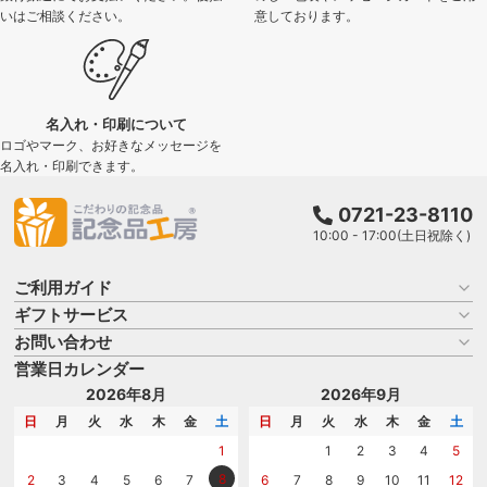
いはご相談ください。
意しております。
名入れ・印刷について
ロゴやマーク、お好きなメッセージを
名入れ・印刷できます。
0721-23-8110
10:00 - 17:00(土日祝除く)
ご利用ガイド
ギフトサービス
お買い物ガイド
よくある質問
お問い合わせ
名入れについて
はじめての記念品選び
のし
営業日カレンダー
商品選びを相談する
記念品工房の使い方
包装
名入れについて相談する
2026年8月
2026年9月
メッセージカード
カタログを請求する
日
月
火
水
木
金
土
日
月
火
水
木
金
土
紙袋
問い合わせる
1
1
2
3
4
5
8
2
3
4
5
6
7
6
7
8
9
10
11
12