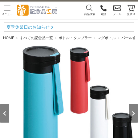
メニュー
商品検索
電話
メール
見積り
夏季休業日のお知らせ
HOME
すべての記念品一覧
ボトル・タンブラー
マグボトル
パール金属